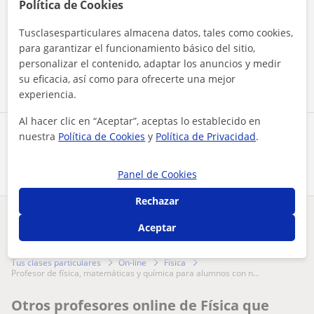
Política de Cookies
Al hacer clic, aceptas nuestro
aviso legal
y de
privacidad
Tusclasesparticulares almacena datos, tales como cookies,
para garantizar el funcionamiento básico del sitio,
personalizar el contenido, adaptar los anuncios y medir
Contactar ahora
su eficacia, así como para ofrecerte una mejor
experiencia.
Al hacer clic en “Aceptar”, aceptas lo establecido en
Comparte a este profesor
nuestra
Política de Cookies
y
Política de Privacidad
.
Panel de Cookies
Rechazar
¿Hay algún error en este perfil?
Cuéntanos
Aceptar
Tus clases particulares
On-line
Física
profesor de física, matemáticas y química para alumnos con n...
Otros profesores online de Física que