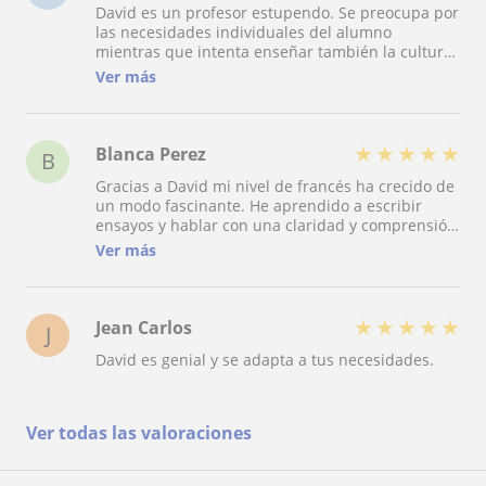
David es un profesor estupendo. Se preocupa por
las necesidades individuales del alumno
mientras que intenta enseñar también la cultura
del país. Siento que he avanzado mucho con él
Ver más
en bastante poco tiempo.
★
★
★
★
★
Blanca Perez
B
Gracias a David mi nivel de francés ha crecido de
un modo fascinante. He aprendido a escribir
ensayos y hablar con una claridad y comprensión
increíble. Esto es gracias a sus métodos y forma
Ver más
de enseñanza. Se ha asegurado de cubrir todas
las areas en las que yo fallaba y encontrar la
forma de que no volviera a hacerlo mal. Es un
profesor fantástico!
★
★
★
★
★
Jean Carlos
J
David es genial y se adapta a tus necesidades.
Ver todas las valoraciones