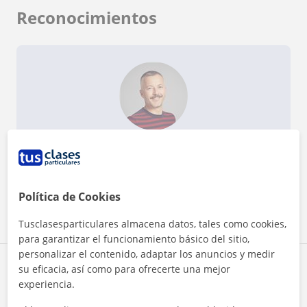
Reconocimientos
¿Quieres saber más de David?
Datos verificados
★
★
★
★
★
4 valoraciones
Ver perfil
Política de Cookies
Tusclasesparticulares almacena datos, tales como cookies,
para garantizar el funcionamiento básico del sitio,
personalizar el contenido, adaptar los anuncios y medir
Zona de David
su eficacia, así como para ofrecerte una mejor
experiencia.
Localidades a las que se desplaza para dar clase