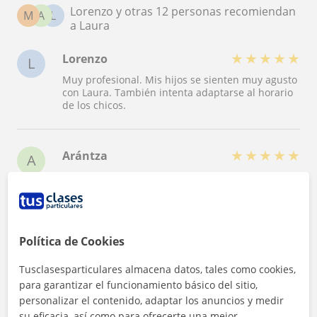
Lorenzo y otras 12 personas recomiendan
M
A
L
a Laura
★
★
★
★
★
Lorenzo
L
Muy profesional. Mis hijos se sienten muy agusto
con Laura. También intenta adaptarse al horario
de los chicos.
★
★
★
★
★
Arántza
A
Magnifica profesora, siempre con la clase
preparada y orientada a las necesidades que se
le trasladan. Muy cercana y amable. Totalmente
recomendable ?
Política de Cookies
★
★
★
★
★
Mari Paz Sanz Moreno
M
Tusclasesparticulares almacena datos, tales como cookies,
para garantizar el funcionamiento básico del sitio,
Muy buena profesora. Se preocupa mucho por
los alumnos y se implica.
personalizar el contenido, adaptar los anuncios y medir
su eficacia, así como para ofrecerte una mejor