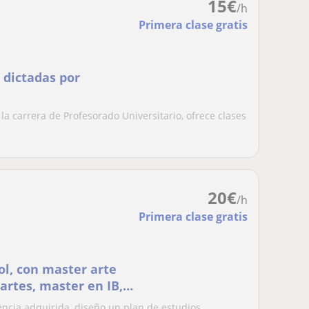
15
€
/h
Primera clase gratis
e dictadas por
la carrera de Profesorado Universitario, ofrece clases
20
€
/h
Primera clase gratis
ol, con master arte
 artes, master en IB,
iencia adquirida, diseño un plan de estudios