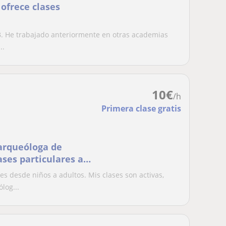
 ofrece clases
 UB. He trabajado anteriormente en otras academias
..
10
€
/h
Primera clase gratis
ases particulares a
as. Mis clases son
s desde niños a adultos. Mis clases son activas,
 experiencias
log...
 Conmigo aprender