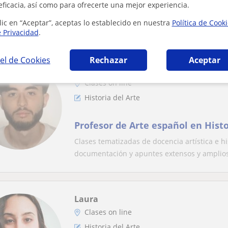
eficacia, así como para ofrecerte una mejor experiencia.
SECUNDARIA
Graduado en Historia del Arte, Máster en Pr
lic en “Aceptar”, aceptas lo establecido en nuestra
Política de Cook
itinerario Geografía e Historia. Máster de Pro
e Privacidad
.
el de Cookies
Rechazar
Aceptar
Carlos
Clases on line
Historia del Arte
Profesor de Arte español en Histo
Clases tematizadas de docencia artística e h
documentación y apuntes extensos y amplios 
Laura
Clases on line
Historia del Arte