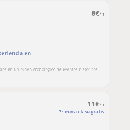
8
€
/h
periencia en
idos en un orden cronológico de eventos históricos
..
11
€
/h
Primera clase gratis