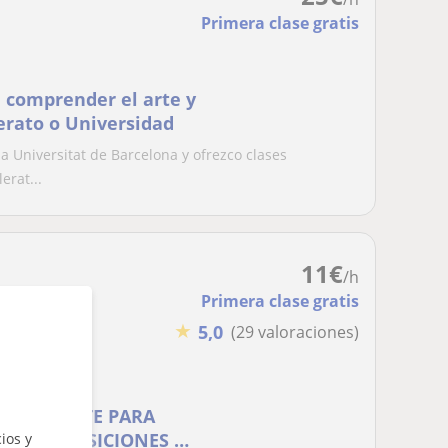
Primera clase gratis
a comprender el arte y
erato o Universidad
la Universitat de Barcelona y ofrezco clases
erat...
11
€
/h
Primera clase gratis
★
5,0
(29 valoraciones)
S DEL ARTE PARA
DAD, OPOSICIONES DE
ios y