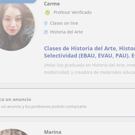
Carme
Profesor Verificado
Clases on line
Historia del Arte
Clases de Historia del Arte, Histor
Selectividad (EBAU, EVAU, PAU). 
y flexible. Bachillerato y Univers
¡Hola! Soy graduada en Historia del Arte, inv
adaptados y materiales propios
modernidad, y creadora de materiales educat
ca un anuncio
a un anuncio y los profesores podrán contactarte
Marina