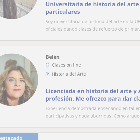
Universitaria de historia del arte
particulares
Soy universitaria de historia del arte en la
oficiales dando clases de refuerzo de primar.
Belén
Clases on line
Historia del Arte
Licenciada en historia del arte y arqueóloga de
profesión. Me ofrezco para dar cl
alumnos que cursen estas materi
Experiencia demostrada enseñando en tallere
animadas y llevo muchos años de
participativas y nada aburridas. Como arqueó
trabajando con adultos y niños.
historia
Destacado