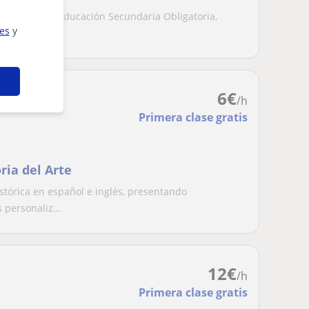
ofesorado de Educación Secundaria Obligatoria,
ies
y
duc...
6
€
/h
Primera clase gratis
ria del Arte
istórica en español e inglés, presentando
personaliz...
12
€
/h
Primera clase gratis