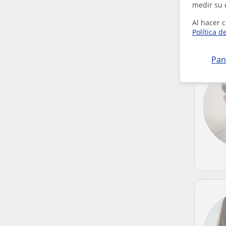
medir su 
Al hacer c
Política d
Pan