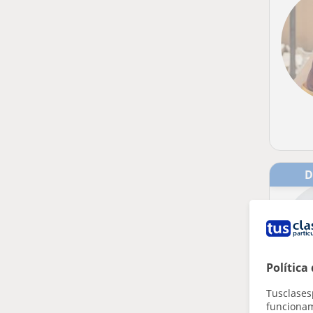
Política
Tusclases
funcionami