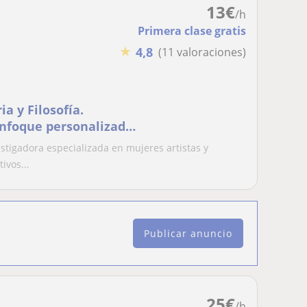
13
€
/h
Primera clase gratis
★
4,8
(11 valoraciones)
ia y Filosofía.
Enfoque personalizado
idad. Cursos
estigadora especializada en mujeres artistas y
ivos...
Publicar anuncio
25
€
/h