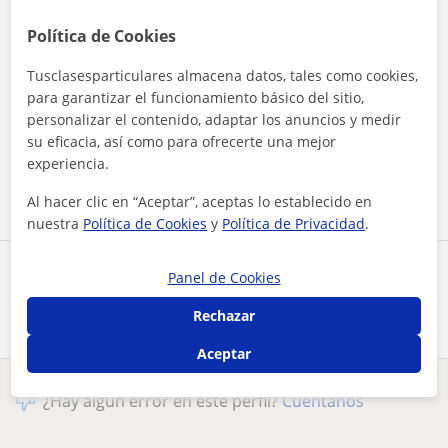
Política de Cookies
Tusclasesparticulares almacena datos, tales como cookies,
para garantizar el funcionamiento básico del sitio,
Al hacer clic, aceptas nuestro
aviso legal
y de
privacidad
personalizar el contenido, adaptar los anuncios y medir
su eficacia, así como para ofrecerte una mejor
experiencia.
Contactar ahora
Al hacer clic en “Aceptar”, aceptas lo establecido en
nuestra
Política de Cookies
y
Política de Privacidad
.
Comparte a este profesor
Panel de Cookies
Rechazar
Aceptar
¿Hay algún error en este perfil?
Cuéntanos