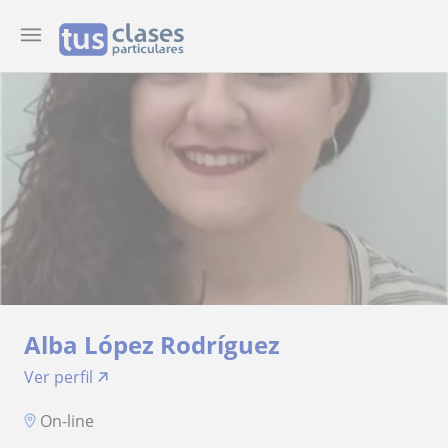
Alba López Rodríguez
Ver perfil
On-line