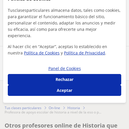
Al hacer clic, aceptas nuestro
aviso legal
y de
privacidad
Tusclasesparticulares almacena datos, tales como cookies,
para garantizar el funcionamiento básico del sitio,
personalizar el contenido, adaptar los anuncios y medir
Contactar ahora
su eficacia, así como para ofrecerte una mejor
experiencia.
Al hacer clic en “Aceptar”, aceptas lo establecido en
nuestra
Política de Cookies
y
Política de Privacidad
.
Comparte a este profesor
Panel de Cookies
Rechazar
Aceptar
¿Hay algún error en este perfil?
Cuéntanos
Tus clases particulares
On-line
Historia
profesora de apoyo escolar de historia a nivel de la eso o p...
Otros profesores online de Historia que