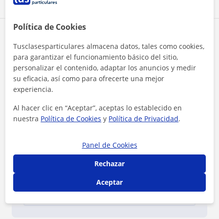
Ver todas las valoraciones
Política de Cookies
Reconocimientos
Tusclasesparticulares almacena datos, tales como cookies,
para garantizar el funcionamiento básico del sitio,
Profesor verificado
personalizar el contenido, adaptar los anuncios y medir
Tutor tiene el Perfil Verificado
su eficacia, así como para ofrecerte una mejor
experiencia.
Al hacer clic en “Aceptar”, aceptas lo establecido en
nuestra
Política de Cookies
y
Política de Privacidad
.
Panel de Cookies
¿Quieres saber más de Tutor?
Datos verificados
Rechazar
★
★
★
★
★
45 valoraciones
Aceptar
Ver perfil