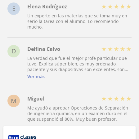
★
★
★
★
★
Elena Rodríguez
E
Un experto en las materias que se toma muy en
serio la tarea con el alumno. Lo recomiendo
mucho.
★
★
★
★
★
Delfina Calvo
D
La verdad que fue el mejor profe particular que
tuve. Explica súper bien, es muy ordenado,
paciente y sus diapositivas son excelentes, son
completas, claras y fáciles de seguir. Se nota la
Ver más
dedicación y el compromiso que le pone a cada
clase. ¡Lo recomiendo mucho!
★
★
★
★
★
Miguel
M
Me ayudó a aprobar Operaciones de Separación
de ingeniería química, en un examen duro en el
que suspendió el 80%. Muy buen profesor.