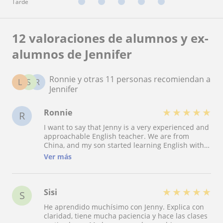
Tarde
12 valoraciones de alumnos y ex-
alumnos de Jennifer
Ronnie y otras 11 personas recomiendan a
L
S
R
Jennifer
★
★
★
★
★
Ronnie
R
I want to say that Jenny is a very experienced and
approachable English teacher. We are from
China, and my son started learning English with
Jenny two years ago. At that time, his English level
Ver más
was only B1. Just this month, my son took the
IELTS exam and got a score of 7. We are so lucky
to have met Jenny. Thank you so much, Jenny!
★
★
★
★
★
Sisi
S
He aprendido muchísimo con Jenny. Explica con
claridad, tiene mucha paciencia y hace las clases