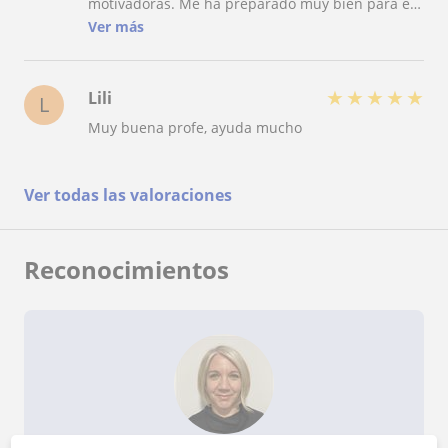
motivadoras. Me ha preparado muy bien para el
IELTS y sobretodo he mejorado mucho en mi
Ver más
writing. Es una muy buena profesora, la
recomiendo muchísimo!
★
★
★
★
★
Lili
L
Muy buena profe, ayuda mucho
Ver todas las valoraciones
Reconocimientos
¿Quieres saber más de Jennifer?