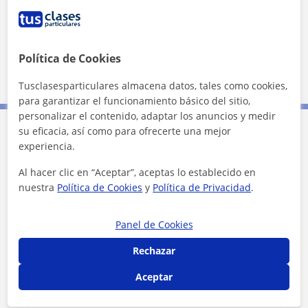
Datos verificados
★
★
★
★
★
12 valoraciones
Ver perfil
Política de Cookies
Tusclasesparticulares almacena datos, tales como cookies,
para garantizar el funcionamiento básico del sitio,
personalizar el contenido, adaptar los anuncios y medir
su eficacia, así como para ofrecerte una mejor
Contacta con Jennifer
experiencia.
Al hacer clic en “Aceptar”, aceptas lo establecido en
Tarifa
25
€/h
nuestra
Política de Cookies
y
Política de Privacidad
.
1ª clase gratis
Panel de Cookies
Rechazar
Aceptar