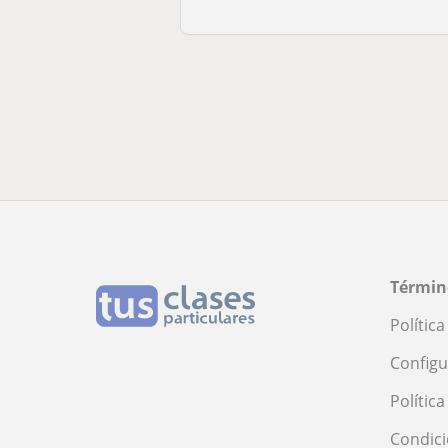
Términ
Polític
Configu
Polític
Condici