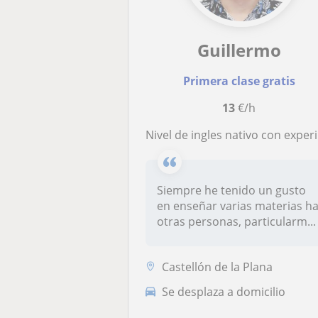
Guillermo
Primera clase gratis
13
€/h
Nivel de ingles nativo con experiencia conversando, escribiendo y presentando en ingles por 7 años en forma casual y academica
Siempre he tenido un gusto
en enseñar varias materias h
otras personas, particularm...
Castellón de la Plana
Se desplaza a domicilio