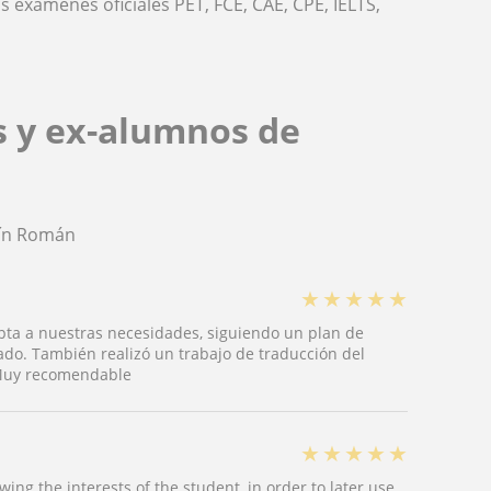
s exámenes oficiales PET, FCE, CAE, CPE, IELTS,
s y ex-alumnos de
tín Román
★
★
★
★
★
pta a nuestras necesidades, siguiendo un plan de
rado. También realizó un trabajo de traducción del
 Muy recomendable
★
★
★
★
★
wing the interests of the student, in order to later use