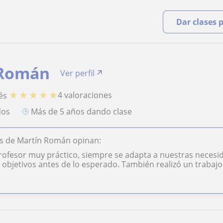
Dar clases 
 Román
Ver perfil
★
★
★
★
★
4 valoraciones
és
dos
más de 5 años dando clase
s de Martín Román opinan:
rofesor muy práctico, siempre se adapta a nuestras necesid
 objetivos antes de lo esperado. También realizó un trabajo 