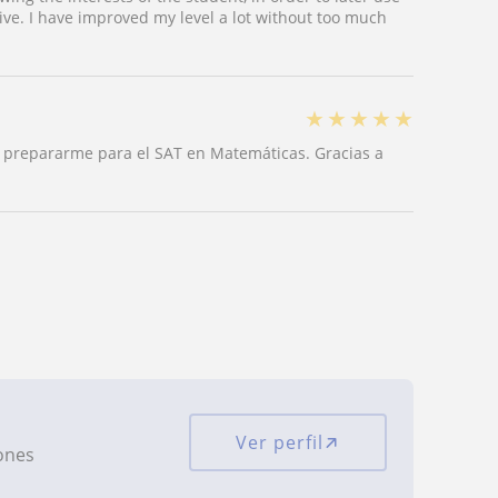
ive. I have improved my level a lot without too much
★
★
★
★
★
 prepararme para el SAT en Matemáticas. Gracias a
Ver perfil
iones