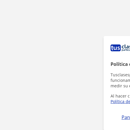
Política
Tusclases
funcionami
medir su 
Al hacer c
Política d
Pan