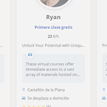
Ryan
Primera clase gratis
22
€/h
Unlock Your Potential with Unique Online English Classes Taught by an Experienced Teacher!
P
These virtual courses offer
a
immediate access to a vast
array of materials hosted on...
Castellón de la Plana
Se desplaza a domicilio
★
★
★
★
★
(5)