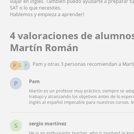
viajar en inglés. También puedo ayudarte a preparar tu
SAT o lo que necesites.
Hablemos y empieza a aprender!
4 valoraciones de alumno
Martín Román
Pam y otras 3 personas recomiendan a Mar
P
S
P
Pam
P
Martín es un profesor muy práctico, siempre se ada
trabajo y alcanzando los objetivos antes de lo espe
inglés al español impecable para nuestros cursos.
sergio martinez
S
He is an enthusiastic teacher, who is involved in kno