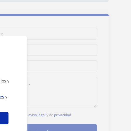
ios y
ies
y
c, aceptas nuestro
aviso legal
y de
privacidad