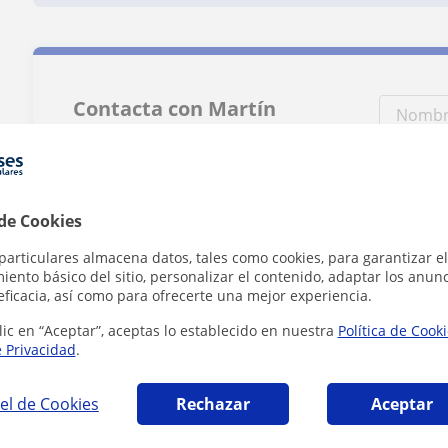
Contacta con Martín
Román
Tarifa
20
€/h
 de Cookies
particulares almacena datos, tales como cookies, para garantizar el
ento básico del sitio, personalizar el contenido, adaptar los anunc
1ª clase gratis
eficacia, así como para ofrecerte una mejor experiencia.
lic en “Aceptar”, aceptas lo establecido en nuestra
Política de Cook
e Privacidad
.
Al hacer cli
el de Cookies
Rechazar
Aceptar