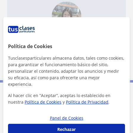
¿Quieres saber más de Uliana?
Datos verificados
Política de Cookies
★
★
★
★
★
26 valoraciones
Ver perfil
Tusclasesparticulares almacena datos, tales como cookies,
para garantizar el funcionamiento básico del sitio,
personalizar el contenido, adaptar los anuncios y medir
su eficacia, así como para ofrecerte una mejor
experiencia.
Al hacer clic en “Aceptar”, aceptas lo establecido en
Contacta con Uliana
nuestra
Política de Cookies
y
Política de Privacidad
.
Tarifa
15
€/h
Panel de Cookies
1ª clase gratis
Rechazar