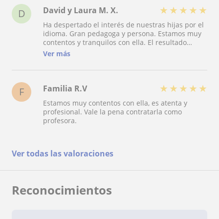
★
★
★
★
★
David y Laura M. X.
D
Ha despertado el interés de nuestras hijas por el
idioma. Gran pedagoga y persona. Estamos muy
contentos y tranquilos con ella. El resultado
académico de las niñas ha mejorado
Ver más
notablemente y además están contentas,
deseando la próxima clase.
★
★
★
★
★
Familia R.V
F
Estamos muy contentos con ella, es atenta y
profesional. Vale la pena contratarla como
profesora.
Ver todas las valoraciones
Reconocimientos