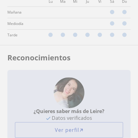
Lu
Ma
Mi
Ju
Vi
Sá
Do
Mañana
Mediodía
Tarde
Reconocimientos
¿Quieres saber más de Leire?
Datos verificados
Ver perfil