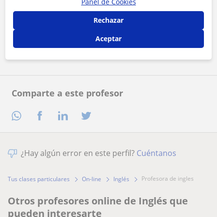
Panel de Cookies
Al hacer clic, aceptas nuestro
aviso legal
y de
privacidad
Rechazar
Aceptar
Contactar ahora
Comparte a este profesor
¿Hay algún error en este perfil?
Cuéntanos
profesora de ingles
Tus clases particulares
On-line
Inglés
Otros profesores online de Inglés que
pueden interesarte