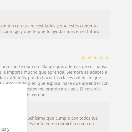
cumplo con tus necesidades y que estés contento
es conmigo y que te puedo ayudar más en el futuro.
★
★
★
★
★
do una suerte dar con ella porque, además de ser nativa
que le importa mucho que aprenda. Siempre se adapta a
laro. Además, puedo hacer las clases online, lo que
d, junto con lo bien que explica, hace que aprender con
lo mucho que estoy mejorando gracias a Eileen, y la
ender inglés de verdad
y me alegro muchísimo que cumple con todos tus
clases de inglés tanto en mi domicilio como en
ios y