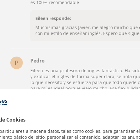
es 100% recomendable
Eileen responde:
Muchísimas gracias Javier, me alegro mucho que 
con mi estilo de enseñar inglés. Espero que sigu
Pedro
P
Eileen es una profesora de inglés fantástica. Ha si
y explicar el inglés de forma súper clara, se nota 
lo que necesito y se esfuerza para que todo quede c
para mí es ideal porque viajo mucho. Esa flexibilida
ella sea cómodo y efectivo. Estoy muy contento con 
recomiendo totalmente a cualquiera que quiera apr
Eileen responde:
 de Cookies
Muchísimas gracias por tu recomendación Pedro 
particulares almacena datos, tales como cookies, para garantizar el
necesidades y también disfruto mucho dando mis 
ento básico del sitio, personalizar el contenido, adaptar los anunc
linea. Saludos, Eileen