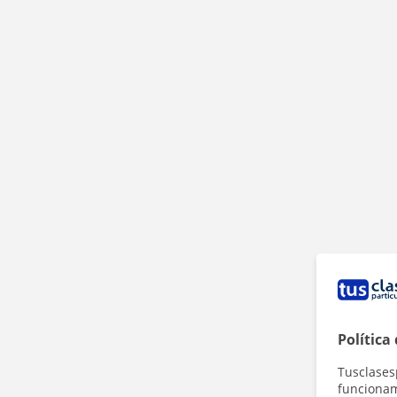
Política
Tusclases
funcionami