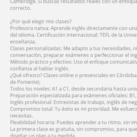
Cambridge. Si buscas resultados reales con un enfoque 
correcto.
¿Por qué elegir mis clases?
Profesora nativa: Aprende inglés directamente con un
del idioma. Certificación internacional: TEFL de la Uni
enseñanza.
Clases personalizadas: Me adapto a tus necesidades, niv
conversación, preparar exámenes o perfeccionar el ing
Método práctico y efectivo: Uso el enfoque comunicativo
confianza al hablar inglés.
¿Qué ofrezco? Clases online o presenciales en Córdoba 
de Poniente).
Todos los niveles: A1 a C1, desde secundaria hasta univ
Preparación especializada para exámenes oficiales: B1, 
Inglés profesional: Entrevistas de trabajo, inglés de ne
Compromiso total: Tu éxito es mi prioridad. Me esfue
necesitas.
Flexibilidad horaria: Puedes aprender a tu ritmo, sin i
La primera clase es gratuita, sin compromiso, para q
diseñar un plan a tu medida.