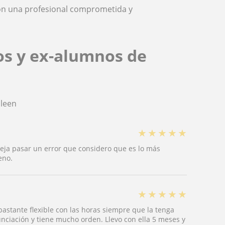
con una profesional comprometida y
os y ex-alumnos de
ileen
★
★
★
★
★
deja pasar un error que considero que es lo más
eno.
★
★
★
★
★
astante flexible con las horas siempre que la tenga
nciación y tiene mucho orden. Llevo con ella 5 meses y