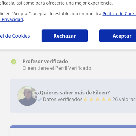
eficacia, así como para ofrecerte una mejor experiencia.
lic en “Aceptar”, aceptas lo establecido en nuestra
Política de Cook
e Privacidad
.
Ver todas las valoraciones
el de Cookies
Rechazar
Aceptar
Reconocimientos
Profesor verificado
Eileen tiene el Perfil Verificado
¿Quieres saber más de Eileen?
★
★
★
★
★
Datos verificados
26 valora