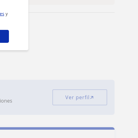
ies
y
Ver perfil
ciones