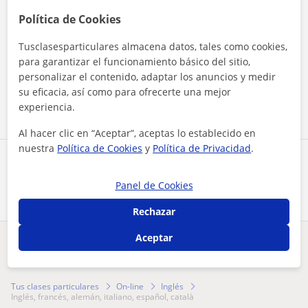
Política de Cookies
Tusclasesparticulares almacena datos, tales como cookies,
Al hacer clic, aceptas nuestro
aviso legal
y de
privacidad
para garantizar el funcionamiento básico del sitio,
personalizar el contenido, adaptar los anuncios y medir
Contactar ahora
su eficacia, así como para ofrecerte una mejor
experiencia.
Al hacer clic en “Aceptar”, aceptas lo establecido en
nuestra
Política de Cookies
y
Política de Privacidad
.
Comparte a este profesor
Panel de Cookies
Rechazar
Aceptar
¿Hay algún error en este perfil?
Cuéntanos
Tus clases particulares
On-line
Inglés
inglés, francés, alemán, italiano, español, català