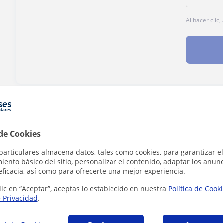
Al hacer clic
¿Hay algún error en este perfil?
Cuéntanos
 de Cookies
particulares almacena datos, tales como cookies, para garantizar el
ento básico del sitio, personalizar el contenido, adaptar los anunc
eficacia, así como para ofrecerte una mejor experiencia.
 Inglés que pueden interesarte
lic en “Aceptar”, aceptas lo establecido en nuestra
Política de Cook
e Privacidad
.