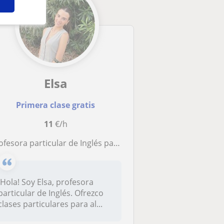
Elsa
Primera clase gratis
11
€/h
ofesora particular de Inglés para alumnos de primaria y de la ESO
¡Hola! Soy Elsa, profesora
particular de Inglés. Ofrezco
clases particulares para al...