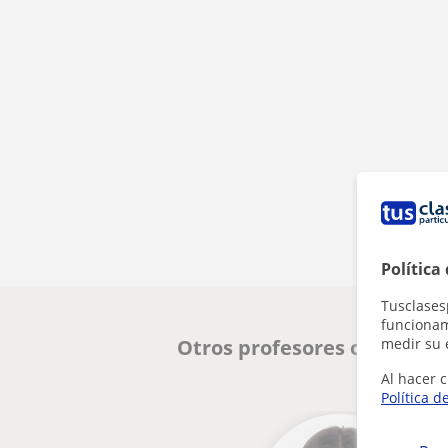
Política
Tusclases
funcionami
medir su 
Otros profesores online de
Al hacer c
Política d