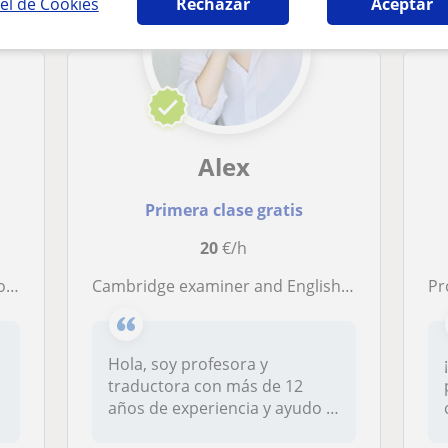
el de Cookies
Rechazar
Aceptar
Alex
Primera clase gratis
20
€/h
es
Cambridge examiner and English teacher
Pr
Hola, soy profesora y
traductora con más de 12
años de experiencia y ayudo a
adultos...