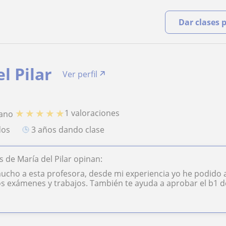
Dar clases 
l Pilar
Ver perfil
★
★
★
★
★
1 valoraciones
iano
dos
3 años dando clase
 de María del Pilar opinan:
ho a esta profesora, desde mi experiencia yo he podido ap
os exámenes y trabajos. También te ayuda a aprobar el b1 de