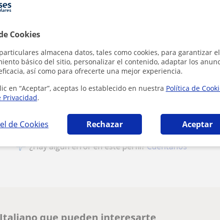
1ª clase gratis
 de Cookies
particulares almacena datos, tales como cookies, para garantizar el
ento básico del sitio, personalizar el contenido, adaptar los anunc
Al hacer cli
eficacia, así como para ofrecerte una mejor experiencia.
lic en “Aceptar”, aceptas lo establecido en nuestra
Política de Cook
e Privacidad
.
el de Cookies
Rechazar
Aceptar
¿Hay algún error en este perfil?
Cuéntanos
 Italiano que pueden interesarte