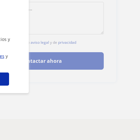
ios y
c, aceptas nuestro
aviso legal
y de
privacidad
ies
y
Contactar ahora