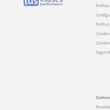
Polític
Configu
Polític
Condici
Condic
Seguri
Comun
Noveda