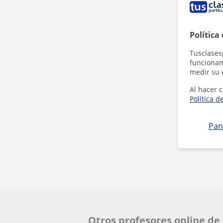
Política
Tusclases
funcionami
medir su 
Al hacer c
Política d
Pan
Otros profesores online de