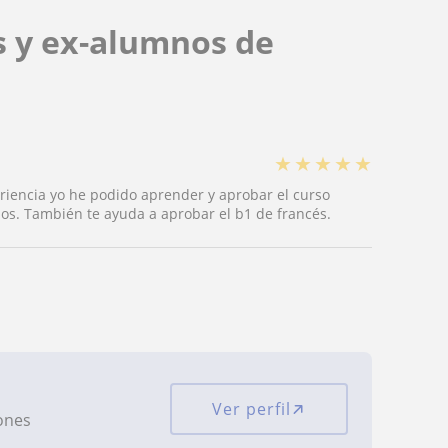
s y ex-alumnos de
★
★
★
★
★
iencia yo he podido aprender y aprobar el curso
ajos. También te ayuda a aprobar el b1 de francés.
Ver perfil
iones