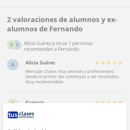
2 valoraciones de alumnos y ex-
alumnos de Fernando
Alicia Suárez y otras 1 personas
E
A
recomiendan a Fernando
★
★
★
★
★
Alicia Suárez
A
Mensaje: Clases muy amenas y profesionales.
Desde el primer día comienzas a ver resultados.
Muy recomendable.
★
★
★
★
★
Eugenia
E
Una adecuada unión entre enseñanza clásica y
metodología moderna. Las clases son prácticas y
es un profesor bastante paciente que que se
adapta sin problemas a cada alumno.