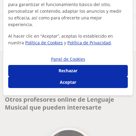
para garantizar el funcionamiento básico del sitio,
personalizar el contenido, adaptar los anuncios y medir
su eficacia, así como para ofrecerte una mejor
experiencia.
Comparte a este profesor
Al hacer clic en “Aceptar”, aceptas lo establecido en
nuestra
Política de Cookies
y
Política de Privacidad
.
Panel de Cookies
¿Hay algún error en este perfil?
Cuéntanos
Rechazar
Tus clases particulares
On-line
Lenguaje Musical
Aceptar
maestro de música com técnicas para aprender rápido y fácil ...
Otros profesores online de Lenguaje
Musical que pueden interesarte