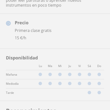
poder leer partituras o aprender nuevos
instrumentos en poco tiempo
Precio
Primera clase gratis
15
€/h
Disponibilidad
Lu
Ma
Mi
Ju
Vi
Sá
Do
Mañana
Mediodía
Tarde