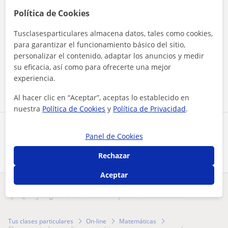
Política de Cookies
Tusclasesparticulares almacena datos, tales como cookies,
para garantizar el funcionamiento básico del sitio,
Al hacer clic, aceptas nuestro
aviso legal
y de
privacidad
personalizar el contenido, adaptar los anuncios y medir
su eficacia, así como para ofrecerte una mejor
Contactar ahora
experiencia.
Al hacer clic en “Aceptar”, aceptas lo establecido en
nuestra
Política de Cookies
y
Política de Privacidad
.
Comparte a este profesor
Panel de Cookies
Rechazar
Aceptar
¿Hay algún error en este perfil?
Cuéntanos
Tus clases particulares
On-line
Matemáticas