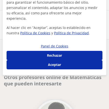
para garantizar el funcionamiento básico del sitio,
personalizar el contenido, adaptar los anuncios y medir
su eficacia, así como para ofrecerte una mejor
experiencia.
Comparte a este profesor
Al hacer clic en “Aceptar”, aceptas lo establecido en
nuestra
Política de Cookies
y
Política de Privacidad
.
Panel de Cookies
¿Hay algún error en este perfil?
Cuéntanos
Rechazar
Tus clases particulares
On-line
Matemáticas
Aceptar
doy clases particulares para primaria y eso sobre todo de ma...
Otros profesores online de Matemáticas
que pueden interesarte