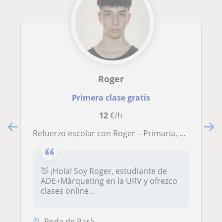
Roger
Primera clase gratis
12
€/h
Refuerzo escolar con Roger – Primaria, ESO y Bachillerato Social (online o presencial cerca de Roda de Berà)
👋 ¡Hola! Soy Roger, estudiante de
ADE+Màrqueting en la URV y ofrezco
clases online...
Roda de Barà