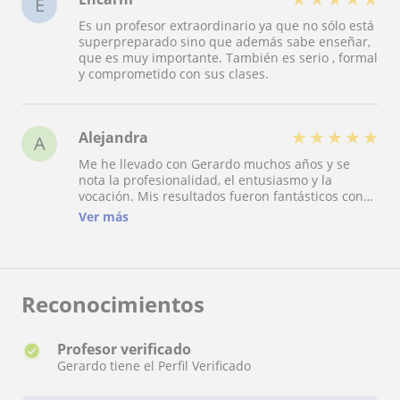
E
Es un profesor extraordinario ya que no sólo está
superpreparado sino que además sabe enseñar,
que es muy importante. También es serio , formal
y comprometido con sus clases.
★
★
★
★
★
Alejandra
A
Me he llevado con Gerardo muchos años y se
nota la profesionalidad, el entusiasmo y la
vocación. Mis resultados fueron fantásticos con
él, tanto en el curso como en selectividad. Lo
Ver más
recomiendo.
Reconocimientos
Profesor verificado
Gerardo tiene el Perfil Verificado