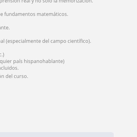
prensión real y no solo la memorización.
 de fundamentos matemáticos.
ante.
eal (especialmente del campo científico).
.)
quier país hispanohablante)
ncluidos.
ón del curso.