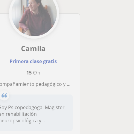
Camila
Primera clase gratis
15
€/h
pañamiento pedagógico y psicopedagógico. Técnicas de Estudio y comprensión lectora. Matemáticas básicas
Soy Psicopedagoga. Magister
en rehabilitación
neuropsicológica y
estmulación cogniti...