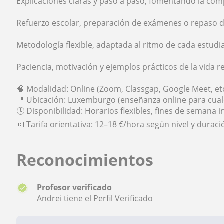
Explicaciones claras y paso a paso, fomentando la com
Refuerzo escolar, preparación de exámenes o repaso
Metodología flexible, adaptada al ritmo de cada estudi
Paciencia, motivación y ejemplos prácticos de la vida r
🧠 Modalidad: Online (Zoom, Classgap, Google Meet, etc
📍 Ubicación: Luxemburgo (enseñanza online para cual
🕓 Disponibilidad: Horarios flexibles, fines de semana i
💶 Tarifa orientativa: 12–18 €/hora según nivel y duraci
Reconocimientos
Profesor verificado
Andrei tiene el Perfil Verificado