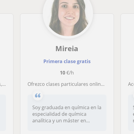
Mireia
Primera clase gratis
10
€/h
er)
Ofrezco clases particulares online de Química para grado y matemáticas, fisica o biología básicas
Acom
Soy graduada en química en la
especialidad de química
analítica y un máster en
conta...