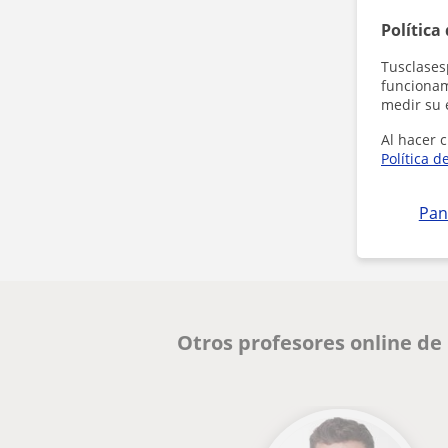
Política
Tusclases
funcionami
medir su 
Al hacer c
Política d
Pan
Otros profesores online d