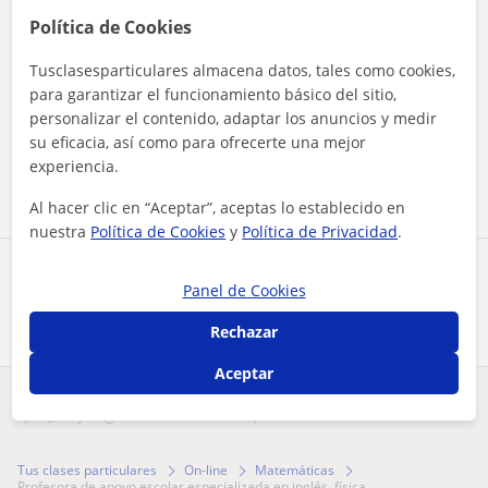
Política de Cookies
Tusclasesparticulares almacena datos, tales como cookies,
para garantizar el funcionamiento básico del sitio,
Al hacer clic, aceptas nuestro
aviso legal
y de
privacidad
personalizar el contenido, adaptar los anuncios y medir
su eficacia, así como para ofrecerte una mejor
Contactar ahora
experiencia.
Al hacer clic en “Aceptar”, aceptas lo establecido en
nuestra
Política de Cookies
y
Política de Privacidad
.
Comparte a este profesor
Panel de Cookies
Rechazar
Aceptar
¿Hay algún error en este perfil?
Cuéntanos
Tus clases particulares
On-line
Matemáticas
profesora de apoyo escolar especializada en inglés, física, ...