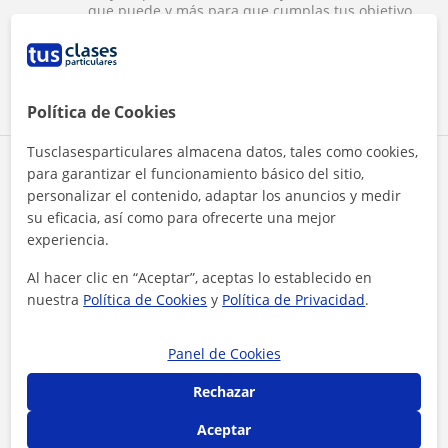
que puede y más para que cumplas tus objetivos.
Hemos estado cerca de 2 meses dando clases y
Ver más
siempre un buen trato y me ha enseñado muchas
cosas sobre Maya además de modelado que era
por lo que venía. Además graba las clases y eso
Ver todas las valoraciones
viene genial para repasar dudas en el futuro.
Política de Cookies
Muy recomendado!
Tusclasesparticulares almacena datos, tales como cookies,
Reconocimientos
para garantizar el funcionamiento básico del sitio,
personalizar el contenido, adaptar los anuncios y medir
su eficacia, así como para ofrecerte una mejor
Profesor verificado
experiencia.
Javier tiene el Perfil Verificado
Al hacer clic en “Aceptar”, aceptas lo establecido en
Profesor Voluntario
nuestra
Política de Cookies
y
Política de Privacidad
.
Javier es voluntario en TusClases Solidarias
Panel de Cookies
Rechazar
Aceptar