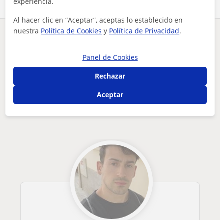
experiencia.
Al hacer clic en “Aceptar”, aceptas lo establecido en
nuestra
Política de Cookies
y
Política de Privacidad
.
¿Hay algún error en este perfil?
Cuéntanos
Panel de Cookies
Tus clases particulares
On-line
Monitor fitness
entrenador personal, nutrición deportiva
Rechazar
Otros profesores online de Monitor
Aceptar
fitness que pueden interesarte