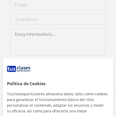
Al hacer clic, aceptas nuestro
aviso legal
y de
privacidad
Contactar ahora
Política de Cookies
Tusclasesparticulares almacena datos, tales como cookies,
para garantizar el funcionamiento básico del sitio,
Comparte a este profesor
personalizar el contenido, adaptar los anuncios y medir
su eficacia, así como para ofrecerte una mejor