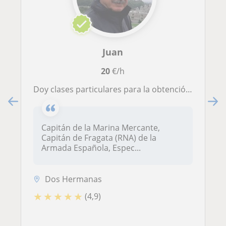
Juan
20
€/h
Doy clases particulares para la obtención del PER, Patrón de Yate, ,Capitán de Yate, patrón Básico. También para alumnos de Náutica, Patrones de Pesca
Capitán de la Marina Mercante,
Capitán de Fragata (RNA) de la
Armada Española, Espec...
Dos Hermanas
★
★
★
★
★
(4,9)