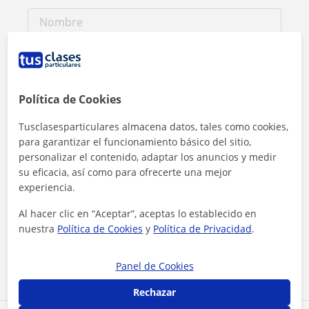
Política de Cookies
Tusclasesparticulares almacena datos, tales como cookies,
para garantizar el funcionamiento básico del sitio,
personalizar el contenido, adaptar los anuncios y medir
su eficacia, así como para ofrecerte una mejor
experiencia.
Al hacer clic, aceptas nuestro
aviso legal
y de
privacidad
Al hacer clic en “Aceptar”, aceptas lo establecido en
nuestra
Política de Cookies
y
Política de Privacidad
.
Contactar ahora
Panel de Cookies
Rechazar