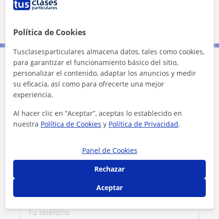
Ver perfil
Política de Cookies
Tusclasesparticulares almacena datos, tales como cookies,
para garantizar el funcionamiento básico del sitio,
Contacta con Juan Carlos
personalizar el contenido, adaptar los anuncios y medir
su eficacia, así como para ofrecerte una mejor
experiencia.
Tarifa
20
€/h
Al hacer clic en “Aceptar”, aceptas lo establecido en
1ª clase gratis
nuestra
Política de Cookies
y
Política de Privacidad
.
Panel de Cookies
Rechazar
Aceptar