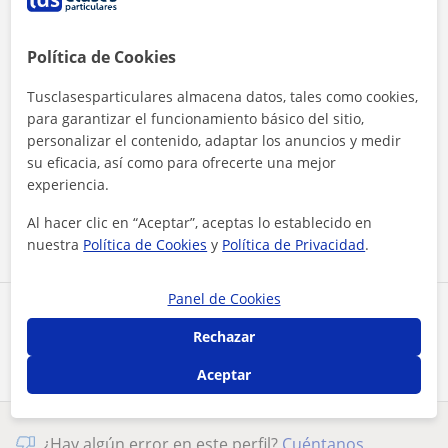
Política de Cookies
Tusclasesparticulares almacena datos, tales como cookies,
para garantizar el funcionamiento básico del sitio,
personalizar el contenido, adaptar los anuncios y medir
Al hacer clic, aceptas nuestro
aviso legal
y de
privacidad
su eficacia, así como para ofrecerte una mejor
experiencia.
Contactar ahora
Al hacer clic en “Aceptar”, aceptas lo establecido en
nuestra
Política de Cookies
y
Política de Privacidad
.
Panel de Cookies
Comparte a este profesor
Rechazar
Aceptar
¿Hay algún error en este perfil?
Cuéntanos