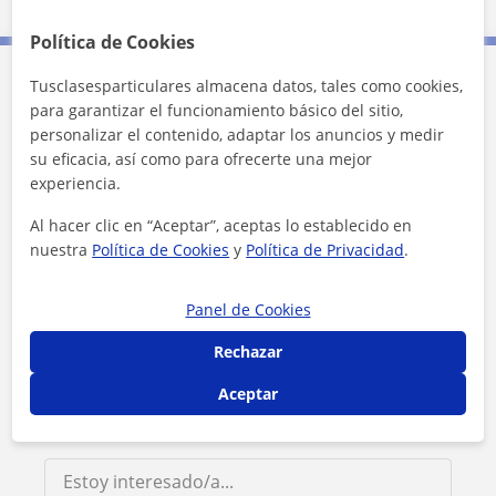
Política de Cookies
Tusclasesparticulares almacena datos, tales como cookies,
Contacta con Claudia Eliana
para garantizar el funcionamiento básico del sitio,
personalizar el contenido, adaptar los anuncios y medir
su eficacia, así como para ofrecerte una mejor
Tarifa
15
€/h
experiencia.
1ª clase gratis
Al hacer clic en “Aceptar”, aceptas lo establecido en
nuestra
Política de Cookies
y
Política de Privacidad
.
Panel de Cookies
Rechazar
Aceptar