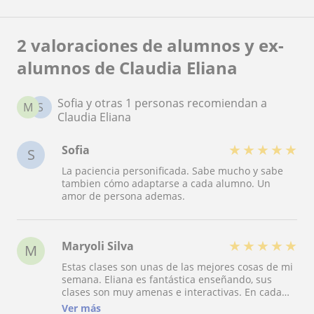
2 valoraciones de alumnos y ex-
alumnos de Claudia Eliana
Sofia y otras 1 personas recomiendan a
M
S
Claudia Eliana
★
★
★
★
★
Sofia
S
La paciencia personificada. Sabe mucho y sabe
tambien cómo adaptarse a cada alumno. Un
amor de persona ademas.
★
★
★
★
★
Maryoli Silva
M
Estas clases son unas de las mejores cosas de mi
semana. Eliana es fantástica enseñando, sus
clases son muy amenas e interactivas. En cada
lección me llevo algo nuevo, incluso cuando
Ver más