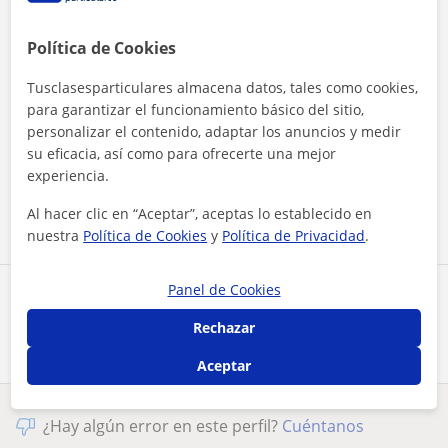
Política de Cookies
Tusclasesparticulares almacena datos, tales como cookies,
para garantizar el funcionamiento básico del sitio,
personalizar el contenido, adaptar los anuncios y medir
Al hacer clic, aceptas nuestro
aviso legal
y de
privacidad
su eficacia, así como para ofrecerte una mejor
experiencia.
Contactar ahora
Al hacer clic en “Aceptar”, aceptas lo establecido en
nuestra
Política de Cookies
y
Política de Privacidad
.
Panel de Cookies
Comparte a este profesor
Rechazar
Aceptar
¿Hay algún error en este perfil?
Cuéntanos