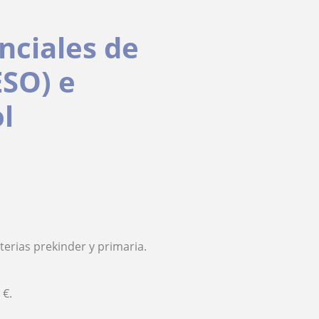
nciales de
ESO) e
l
terias prekinder y primaria.
 €.