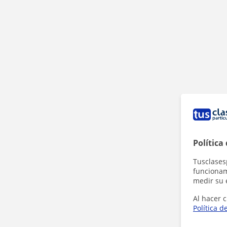
Política
Tusclases
funcionami
medir su 
Al hacer c
Política d