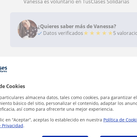
Vanessa es voluntario en TusClases Solidarias
¿Quieres saber más de Vanessa?
★
★
★
★
★
Datos verificados
5 valorac
Contacta con Vanessa
 de Cookies
particulares almacena datos, tales como cookies, para garantizar el
Tarifa
10
€/h
ento básico del sitio, personalizar el contenido, adaptar los anunc
eficacia, así como para ofrecerte una mejor experiencia.
lic en “Aceptar”, aceptas lo establecido en nuestra
Política de Cook
1ª clase gratis
e Privacidad
.