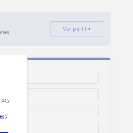
Ver perfil
iones
ios y
ies
y