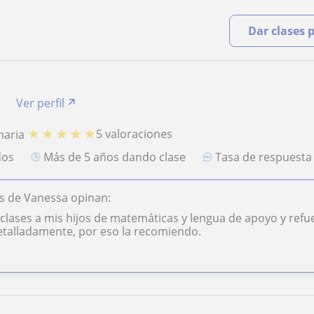
Dar clases 
a
Ver perfil
★
★
★
★
★
5 valoraciones
maria
dos
más de 5 años dando clase
Tasa de respuest
s de Vanessa opinan:
 clases a mis hijos de matemáticas y lengua de apoyo y ref
etalladamente, por eso la recomiendo.