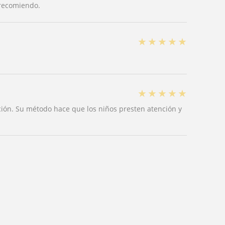
 recomiendo.
★
★
★
★
★
a
★
★
★
★
★
ón. Su método hace que los niños presten atención y