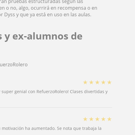
drán pruebas estructuradas según las
ren o no, algo, ocurrirá en recompensa o en
r Dyss y que ya está en uso en las aulas.
s y ex-alumnos de
fuerzoRolero
★
★
★
★
★
 super genial con RefuerzoRolero! Clases divertidas y
★
★
★
★
★
u motivación ha aumentado. Se nota que trabaja la