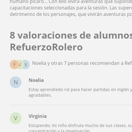
humano pícaro... Con ello vivirá aventuras que supon
capacitaciones seleccionadas para la sesión. Las supe
detrimento de los personajes, que vivirán aventuras po
8 valoraciones de alumno
RefuerzoRolero
Noelia y otras 7 personas recomiendan a Re
F
V
N
Noelia
N
Estoy aprendiedo rol para hacer partidas en inglés y
agradables.
Virginia
V
Estupendo, mi niño disfruta mucho de sus clases, s
concentración y la imaginación.