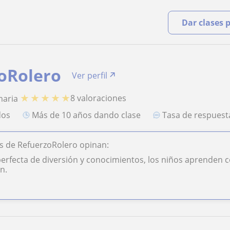
Dar clases 
oRolero
Ver perfil
★
★
★
★
★
8 valoraciones
maria
dos
más de 10 años dando clase
Tasa de respues
s de RefuerzoRolero opinan:
erfecta de diversión y conocimientos, los niños aprenden
n.