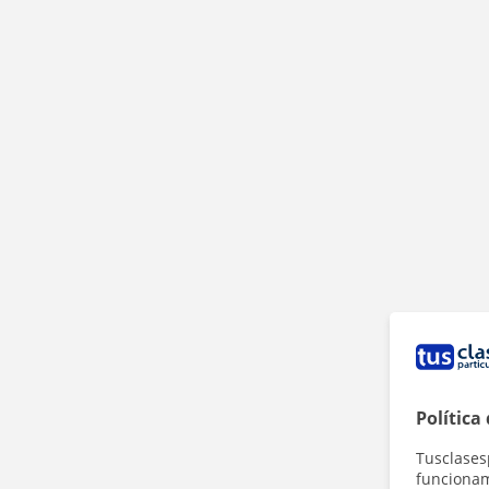
Política
Tusclases
funcionami