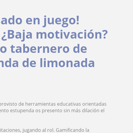
sado en juego!
? ¿Baja motivación?
do tabernero de
onda de limonada
provisto de herramientas educativas orientadas
ento estupenda os presento sin más dilación el
itaciones, jugando al rol. Gamificando la