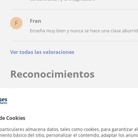
Fran
F
Enseña muy bien y nunca se hace una clase aburri
Ver todas las valoraciones
Reconocimientos
Profesor Voluntario
RefuerzoRolero es voluntario en TusClases Solida
 de Cookies
¿Quieres saber más de RefuerzoRolero?
★
★
★
★
★
Datos verificados
8 valorac
particulares almacena datos, tales como cookies, para garantizar el
ento básico del sitio, personalizar el contenido, adaptar los anunc