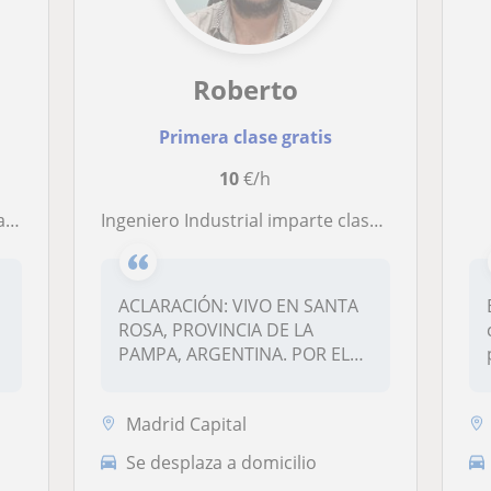
Roberto
Primera clase gratis
10
€/h
na…
Ingeniero Industrial imparte clases de materias de ciencias a alumnos de distintos niveles
ACLARACIÓN: VIVO EN SANTA
ROSA, PROVINCIA DE LA
PAMPA, ARGENTINA. POR ELLO
MI TELÉFO...
Madrid Capital
Se desplaza a domicilio