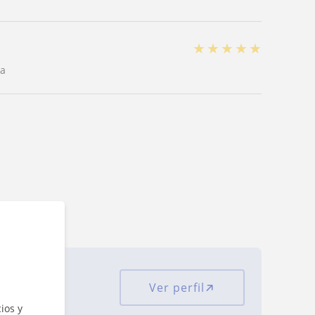
★
★
★
★
★
da
rias
Ver perfil
iones
ios y