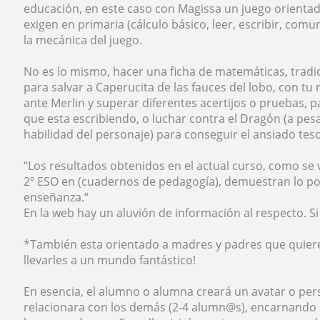
educación, en este caso con Magissa un juego orientad
exigen en primaria (cálculo básico, leer, escribir, com
la mecánica del juego.
No es lo mismo, hacer una ficha de matemáticas, tradic
para salvar a Caperucita de las fauces del lobo, con t
ante Merlin y superar diferentes acertijos o pruebas, p
que esta escribiendo, o luchar contra el Dragón (a pesar
habilidad del personaje) para conseguir el ansiado teso
“Los resultados obtenidos en el actual curso, como se v
2º ESO en (cuadernos de pedagogía), demuestran lo po
enseñanza.“
En la web hay un aluvión de información al respecto. S
*También esta orientado a madres y padres que quieren
llevarles a un mundo fantástico!
En esencia, el alumno o alumna creará un avatar o per
relacionara con los demás (2-4 alumn@s), encarnando e