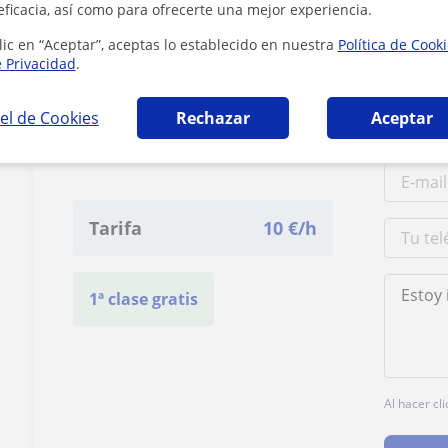
eficacia, así como para ofrecerte una mejor experiencia.
lic en “Aceptar”, aceptas lo establecido en nuestra
Política de Cook
e Privacidad
.
Contacta con
el de Cookies
Rechazar
Aceptar
RefuerzoRolero
Tarifa
10
€/h
1ª clase gratis
Al hacer cl