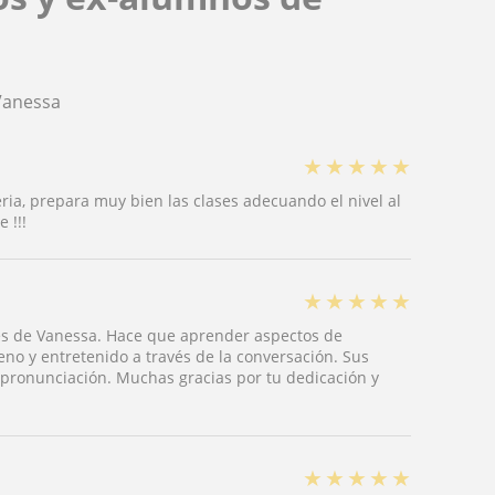
Vanessa
★
★
★
★
★
ia, prepara muy bien las clases adecuando el nivel al
 !!!
★
★
★
★
★
es de Vanessa. Hace que aprender aspectos de
no y entretenido a través de la conversación. Sus
pronunciación. Muchas gracias por tu dedicación y
★
★
★
★
★