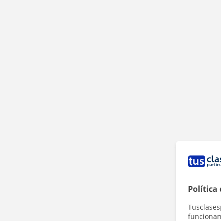
Política
Tusclases
funcionami