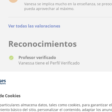
Vanesa se implica mucho en la enseñanza, se preocu
pueda aprovechar al máximo.
Ver todas las valoraciones
Reconocimientos
Profesor verificado
Vanessa tiene el Perfil Verificado
¿Quieres saber más de Vanessa?
★
★
★
★
★
Datos verificados
66 valora
 de Cookies
particulares almacena datos, tales como cookies, para garantizar el
ento básico del sitio, personalizar el contenido, adaptar los anunc