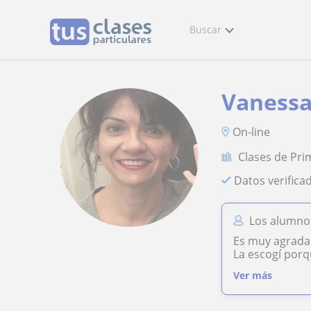
Buscar
Vaness
On-line
Clases de Pri
Datos verifica
Los alumno
Es muy agradab
La escogí porq
Ver más