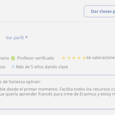
Dar clases 
a
Ver perfil
★
★
★
★
★
66 valoracione
maria
Profesor verificado
dos
más de 5 años dando clase
s de Vanessa opinan:
le desde el primer momento. Facilita todos los recursos co
ue quería aprender francés para irme de Erasmus y estoy mu