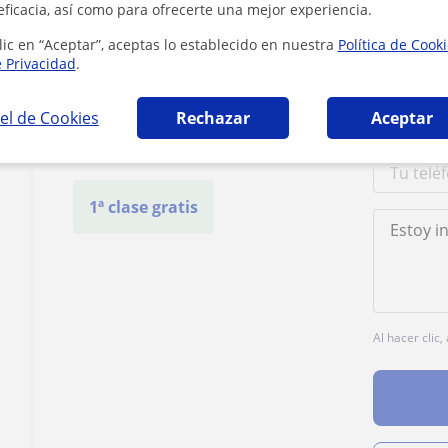
eficacia, así como para ofrecerte una mejor experiencia.
lic en “Aceptar”, aceptas lo establecido en nuestra
Política de Cook
Contacta con Vanessa
e Privacidad
.
el de Cookies
Rechazar
Aceptar
Tarifa
18
€/h
1ª clase gratis
Al hacer clic