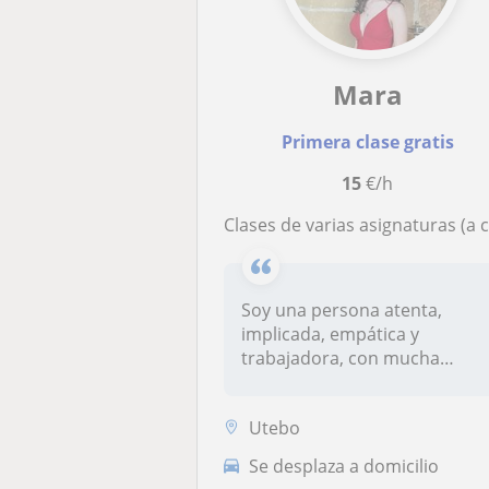
Mara
Primera clase gratis
15
€/h
clases de varias asignaturas (a consultar) incluidas asignaturas de la eso, primaria, bachiller y de terapia ocupaciona
Soy una persona atenta,
implicada, empática y
trabajadora, con mucha
paciencia, pued...
Utebo
Se desplaza a domicilio