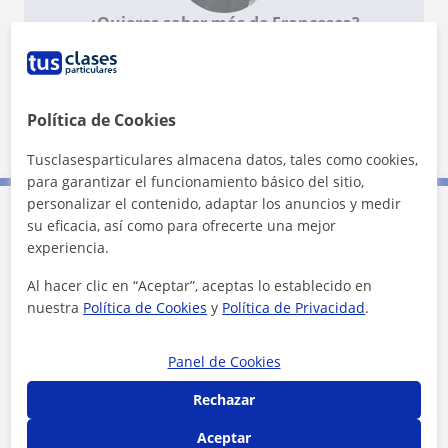
¿Quieres saber más de Francesco?
Datos verificados
★
★
★
★
★
1 valoraciones
Ver perfil
Política de Cookies
Tusclasesparticulares almacena datos, tales como cookies,
para garantizar el funcionamiento básico del sitio,
personalizar el contenido, adaptar los anuncios y medir
su eficacia, así como para ofrecerte una mejor
Contacta con Francesco
experiencia.
Al hacer clic en “Aceptar”, aceptas lo establecido en
Tarifa
30
€/h
nuestra
Política de Cookies
y
Política de Privacidad
.
1ª clase gratis
Panel de Cookies
Rechazar
Aceptar