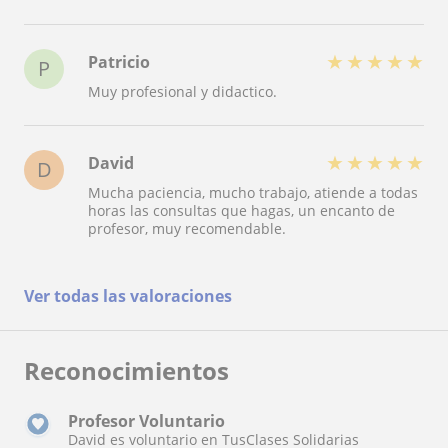
trabajar con él una y mil veces.
★
★
★
★
★
Patricio
P
Muy profesional y didactico.
★
★
★
★
★
David
D
Mucha paciencia, mucho trabajo, atiende a todas
horas las consultas que hagas, un encanto de
profesor, muy recomendable.
Ver todas las valoraciones
Reconocimientos
Profesor Voluntario
David es voluntario en TusClases Solidarias