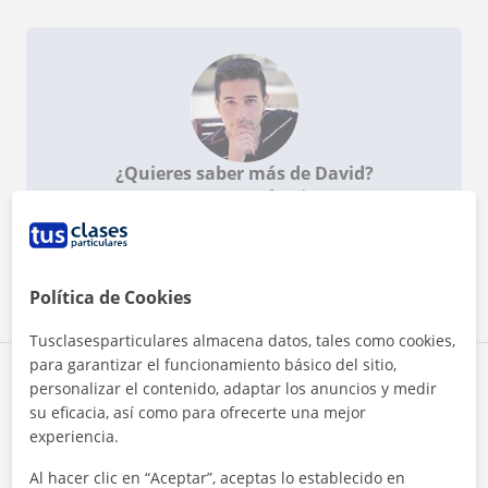
¿Quieres saber más de David?
Datos verificados
★
★
★
★
★
13 valoraciones
Ver perfil
Política de Cookies
Tusclasesparticulares almacena datos, tales como cookies,
para garantizar el funcionamiento básico del sitio,
Zona de David
personalizar el contenido, adaptar los anuncios y medir
su eficacia, así como para ofrecerte una mejor
experiencia.
Localidades a las que se desplaza para dar clase
Al hacer clic en “Aceptar”, aceptas lo establecido en
Portugalete
Sondika
Erandio
Bilbao