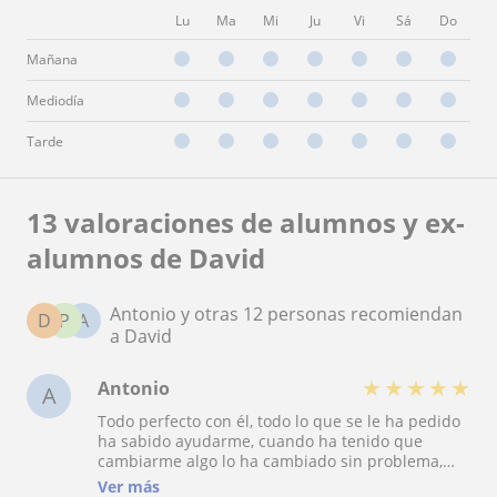
Lu
Ma
Mi
Ju
Vi
Sá
Do
Mañana
Mediodía
Tarde
13 valoraciones de alumnos y ex-
alumnos de David
Antonio y otras 12 personas recomiendan
D
P
A
a David
★
★
★
★
★
Antonio
A
Todo perfecto con él, todo lo que se le ha pedido
ha sabido ayudarme, cuando ha tenido que
cambiarme algo lo ha cambiado sin problema,
siempre al instante de pedírselo. Volveré a
Ver más