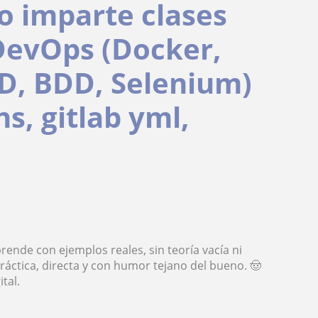
o imparte clases
, DevOps (Docker,
DD, BDD, Selenium)
ns, gitlab yml,
ende con ejemplos reales, sin teoría vacía ni
ráctica, directa y con humor tejano del bueno. 🤠
tal.