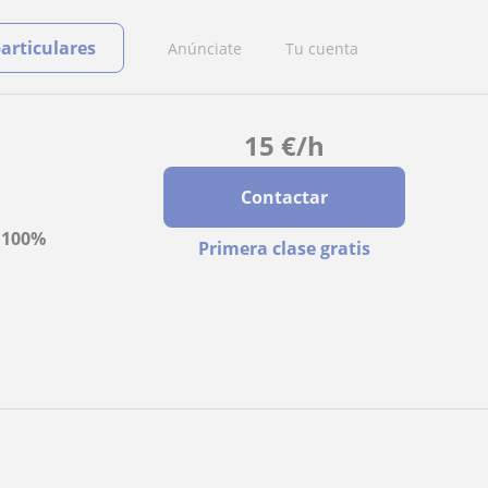
particulares
Anúnciate
Tu cuenta
15
€
/h
Contactar
a
100%
Primera clase gratis