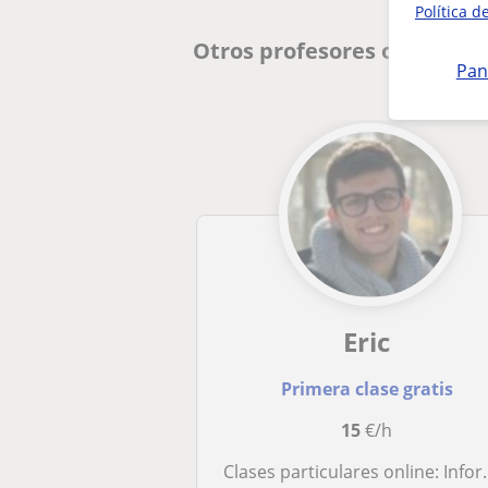
Política d
Otros profesores online d
Pan
Eric
Primera clase gratis
15
€/h
Clases particulares online: Informática, Project Management, Programación, SQL y más