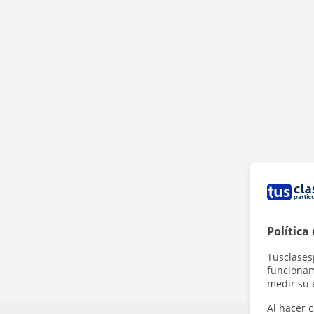
Política
Tusclases
funcionami
medir su 
Al hacer c