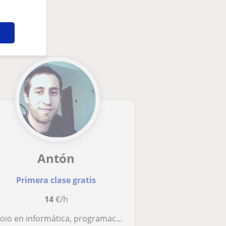
Antón
Primera clase gratis
14
€/h
 en informática, programación, posibilidades dos móbiles intelixentes, Bacharel, Secundaria (varias asignaturas), etc