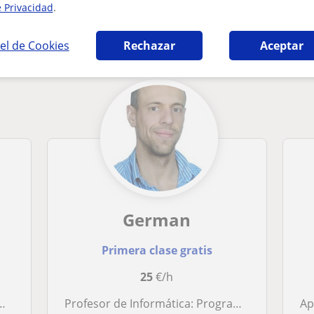
e Privacidad
.
e Programación que pueden interesarte
el de Cookies
Rechazar
Aceptar
German
Primera clase gratis
25
€/h
Profesor de Informática: Programación, Redes y Desarrollo Web/Apps – Clases Prácticas y Personalizadas
Apoio