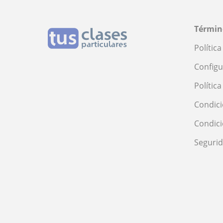
Términ
Polític
Configu
Polític
Condici
Condic
Seguri