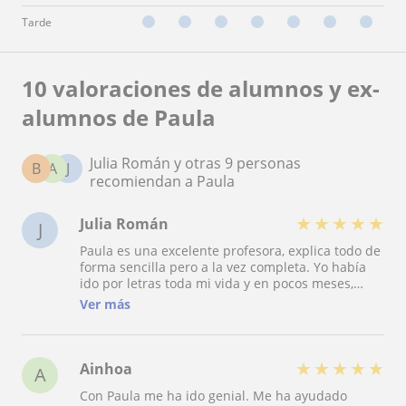
Tarde
10 valoraciones de alumnos y ex-
alumnos de Paula
Julia Román y otras 9 personas
B
A
J
recomiendan a Paula
★
★
★
★
★
Julia Román
J
Paula es una excelente profesora, explica todo de
forma sencilla pero a la vez completa. Yo había
ido por letras toda mi vida y en pocos meses,
entendí muy bien toda la química de bachiller.
Ver más
Además, las clases son amenas y ella es
majisima!!
★
★
★
★
★
Ainhoa
A
Con Paula me ha ido genial. Me ha ayudado