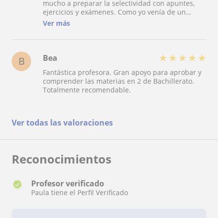
mucho a preparar la selectividad con apuntes,
ejercicios y exámenes. Como yo venía de un
grado superior, también me dio consejos para
Ver más
organizarme y controlar los nervios antes del
examen. Se nota que le gusta enseñar.
★
★
★
★
★
Bea
B
Fantástica profesora. Gran apoyo para aprobar y
comprender las materias en 2 de Bachillerato.
Totalmente recomendable.
Ver todas las valoraciones
Reconocimientos
Profesor verificado
Paula tiene el Perfil Verificado