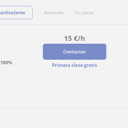
particulares
Anúnciate
Tu cuenta
15
€
/h
Contactar
a
100%
Primera clase gratis