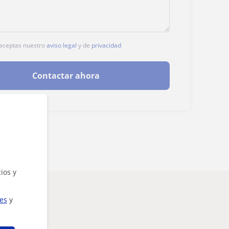
, aceptas nuestro
aviso legal
y de
privacidad
Contactar ahora
ios y
ies
y