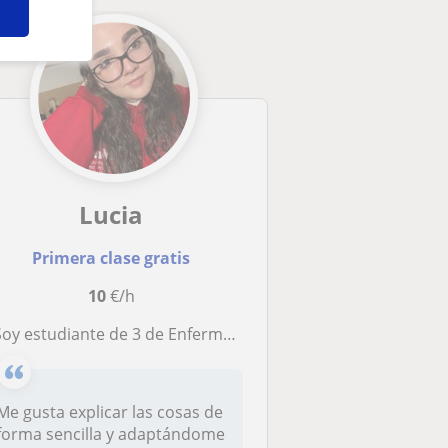
Lucia
Primera clase gratis
10
€/h
 estudiante de 3 de Enfermería✨ y doy clases online de Biología, Química, Matemáticas y apoyo para primaria, ESO, Bachi...
Me gusta explicar las cosas de
forma sencilla y adaptándome