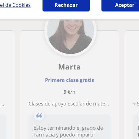
el de Cookies
Rechazar
Aceptar
Marta
Primera clase gratis
9
€/h
)
Clases de apoyo escolar de materias de ciencias de la salud (biología, química, física, matemáticas...)
✨Soy
Estoy terminando el grado de
Farmacia y puedo impartir