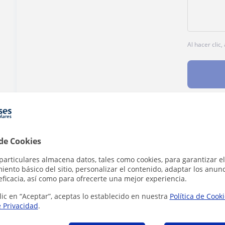
Al hacer clic
¿Hay algún error en este perfil?
Cuéntanos
 de Cookies
particulares almacena datos, tales como cookies, para garantizar el
ento básico del sitio, personalizar el contenido, adaptar los anunc
eficacia, así como para ofrecerte una mejor experiencia.
lic en “Aceptar”, aceptas lo establecido en nuestra
Política de Cook
e Química que pueden interesarte
e Privacidad
.