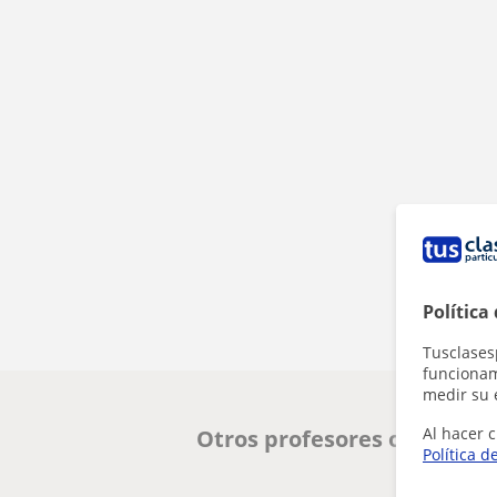
Política
Tusclases
funcionami
medir su 
Al hacer c
Otros profesores online d
Política d