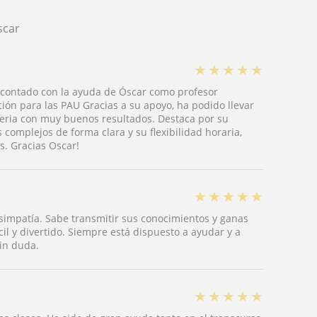
scar
★
★
★
★
★
ha contado con la ayuda de Óscar como profesor
ción para las PAU Gracias a su apoyo, ha podido llevar
ateria con muy buenos resultados. Destaca por su
complejos de forma clara y su flexibilidad horaria,
s. Gracias Oscar!
★
★
★
★
★
simpatía. Sabe transmitir sus conocimientos y ganas
il y divertido. Siempre está dispuesto a ayudar y a
sin duda.
★
★
★
★
★