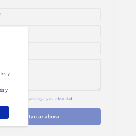
ios y
ies
y
, aceptas nuestro
aviso legal
y de
privacidad
Contactar ahora