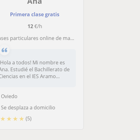
Ana
Primera clase gratis
12
€/h
particulares online de matemáticas, física y química para estudiantes de Primaria, ESO y Bachillerato (preparación exámenes, EBAU/EVAU/PAU, etc., ...)
¡Hola a todos! Mi nombre es
Ana. Estudié el Bachillerato de
Ciencias en el IES Aramo...
Oviedo
Se desplaza a domicilio
★
★
★
★
(5)