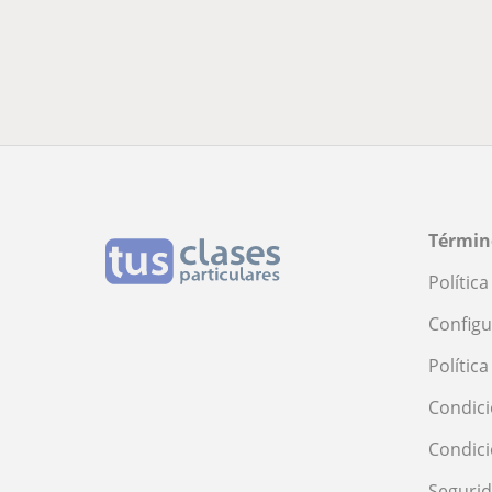
Términ
Polític
Configu
Polític
Condici
Condic
Seguri