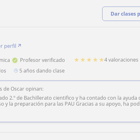
Dar clases 
r perfil
★
★
★
★
★
4 valoraciones
mica
Profesor verificado
dos
5 años dando clase
s de Oscar opinan:
sado 2.º de Bachillerato cientifico y ha contado con la ayud
o y la preparación para las PAU Gracias a su apoyo, ha podid