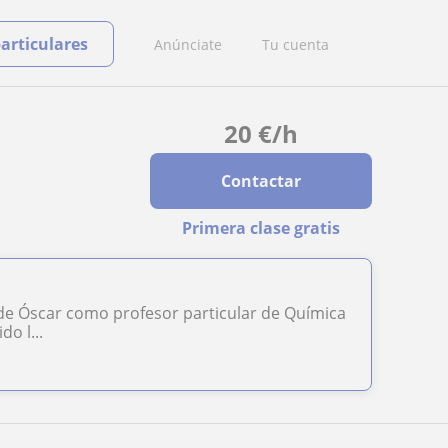
particulares
Anúnciate
Tu cuenta
20
€
/h
Contactar
Primera clase gratis
a de Óscar como profesor particular de Química
o l...