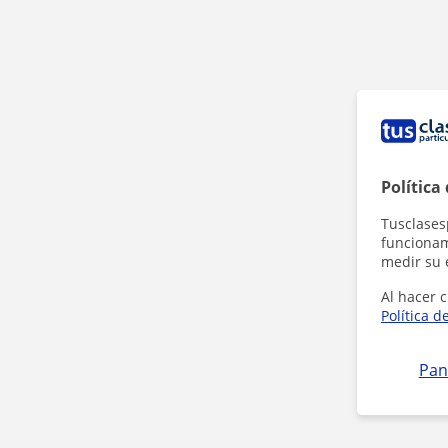
Política
Tusclases
funcionami
medir su 
Al hacer c
Política d
Pan