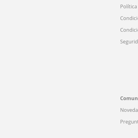
Polític
Condici
Condic
Seguri
Comun
Noveda
Pregunt