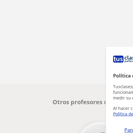
Política
Tusclases
funcionami
medir su 
Otros profesores online d
Al hacer c
Política d
Pan