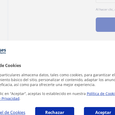
Al hacer clic
¿Hay algún error en este perfil?
Cuéntanos
 de Cookies
particulares almacena datos, tales como cookies, para garantizar el
ento básico del sitio, personalizar el contenido, adaptar los anunc
eficacia, así como para ofrecerte una mejor experiencia.
e Repaso General que pueden interesarte
lic en “Aceptar”, aceptas lo establecido en nuestra
Política de Cook
e Privacidad
.
el de Cookies
Rechazar
Aceptar