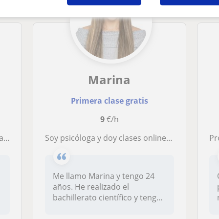
Marina
Primera clase gratis
9
€/h
al
soy psicóloga y doy clases online de repaso general
Pro
Me llamo Marina y tengo 24
años. He realizado el
bachillerato científico y tengo
la...