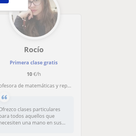
Rocío
Primera clase gratis
10
€/h
fesora de matemáticas y repaso general para estudiantes de nivel primario o la eso
Ofrezco clases particulares
para todos aquellos que
necesiten una mano en sus
estudi...