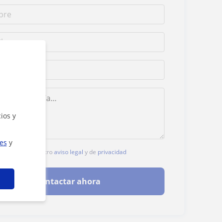
ios y
ies
y
lic, aceptas nuestro
aviso legal
y de
privacidad
Contactar ahora