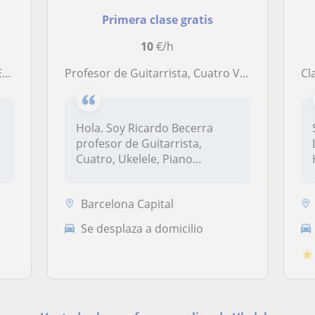
Primera clase gratis
10
€/h
n!
Profesor de Guitarrista, Cuatro Venezolano, Ukelele, Piano, Canto, Y Puedo Ayudarte a Difrutar de la Musica Mientras Aprendes
Cla
Hola. Soy Ricardo Becerra
profesor de Guitarrista,
Cuatro, Ukelele, Piano
Ppopular y...
Barcelona Capital
Se desplaza a domicilio
★