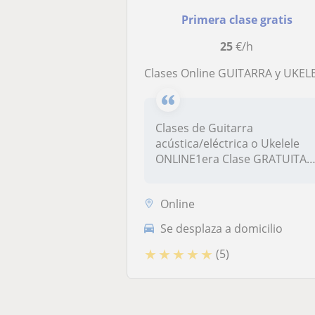
Primera clase gratis
25
€/h
Clases Online GUITARRA y UKELELE. El Foco: tus Intereses y Metas. ¡ 1era sesió
Clases de Guitarra
acústica/eléctrica o Ukelele
ONLINE1era Clase GRATUITA
de Prueba/...
Online
Se desplaza a domicilio
★
★
★
★
★
(5)