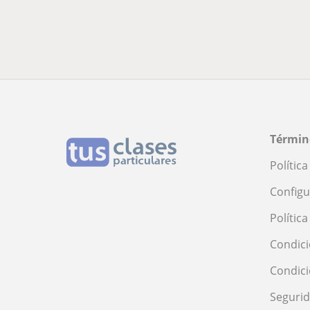
Términ
Polític
Configu
Polític
Condici
Condic
Seguri