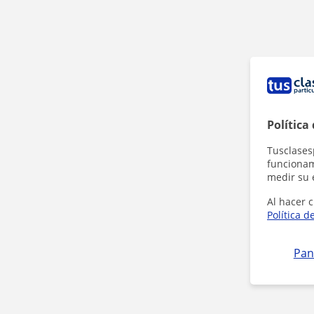
Política
Tusclases
funcionami
medir su 
Al hacer c
Política d
Pan