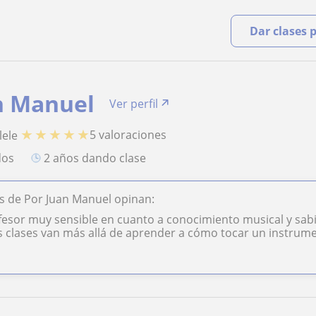
Dar clases 
n Manuel
Ver perfil
★
★
★
★
★
5 valoraciones
lele
dos
2 años dando clase
s de Por Juan Manuel opinan:
fesor muy sensible en cuanto a conocimiento musical y sab
s clases van más allá de aprender a cómo tocar un instrumen