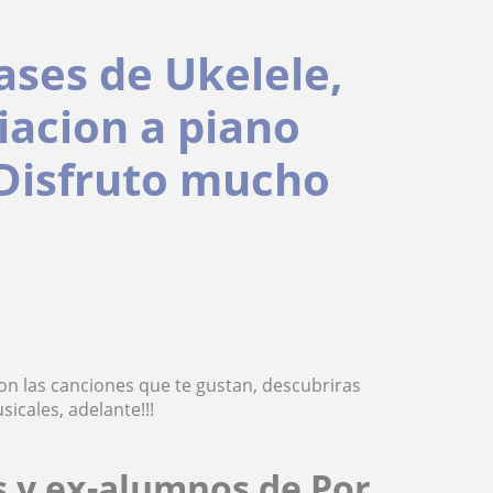
ases de Ukelele,
ciacion a piano
 Disfruto mucho
on las canciones que te gustan, descubriras
icales, adelante!!!
s y ex-alumnos de Por