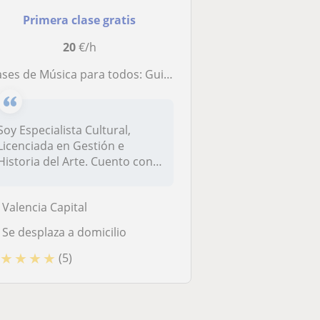
Primera clase gratis
20
€/h
ses de Música para todos: Guitarra, Ukelele, Piano, Flauta Dulce y mucho más!
Soy Especialista Cultural,
Licenciada en Gestión e
Historia del Arte. Cuento con
una...
Valencia Capital
Se desplaza a domicilio
★
★
★
★
(5)