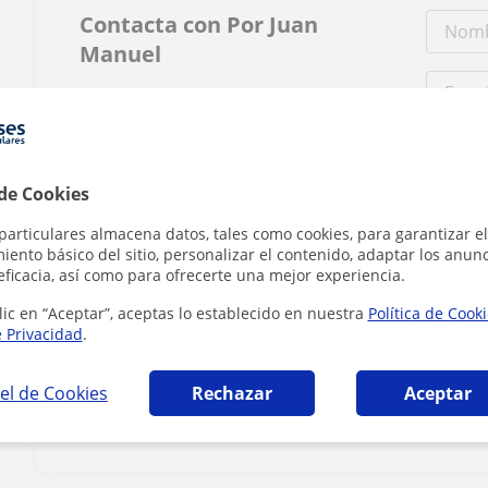
Contacta con Por Juan
Manuel
Tarifa
20
€/h
 de Cookies
1ª clase gratis
particulares almacena datos, tales como cookies, para garantizar el
ento básico del sitio, personalizar el contenido, adaptar los anunc
eficacia, así como para ofrecerte una mejor experiencia.
lic en “Aceptar”, aceptas lo establecido en nuestra
Política de Cook
e Privacidad
.
Al hacer c
el de Cookies
Rechazar
Aceptar