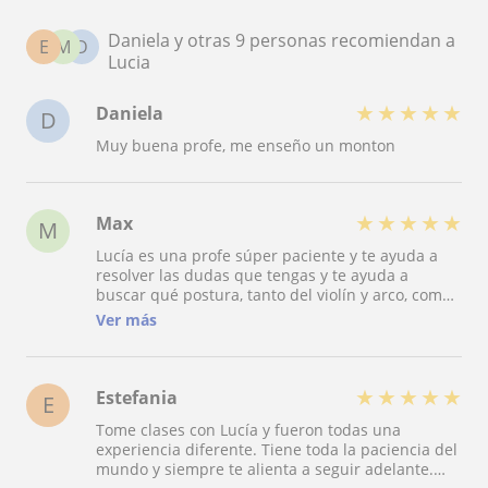
Daniela y otras 9 personas recomiendan a
E
M
D
Lucia
★
★
★
★
★
Daniela
D
Muy buena profe, me enseño un monton
★
★
★
★
★
Max
M
Lucía es una profe súper paciente y te ayuda a
resolver las dudas que tengas y te ayuda a
buscar qué postura, tanto del violín y arco, como
tu espalda, para evitar lesiones tontas pero que
Ver más
pueden conllevar consecuencias graves. Luego,
tiene ejemplos muy visuales, cosa que a mí me
encanta, porque yo aprendo mucho por
visualización, tipo, agarra el arco como si
★
★
★
★
★
Estefania
E
agarrases un freno de una moto, y cosas así que
Tome clases con Lucía y fueron todas una
te ayudan a entender un movimiento que no es
experiencia diferente. Tiene toda la paciencia del
consciente hasta ese momento. Otra cosa que
mundo y siempre te alienta a seguir adelante.
tiene Lucía es que tiene muchos recursos en pdf