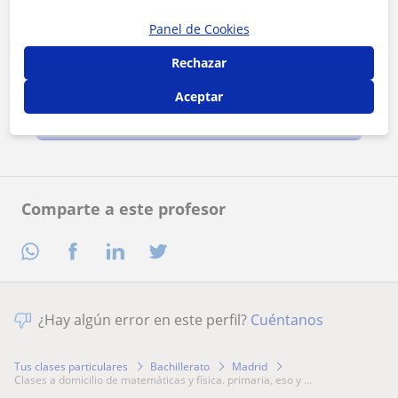
Panel de Cookies
Rechazar
Al hacer clic, aceptas nuestro
aviso legal
y de
privacidad
Aceptar
Contactar ahora
Comparte a este profesor
¿Hay algún error en este perfil?
Cuéntanos
Tus clases particulares
Bachillerato
Madrid
clases a domicilio de matemáticas y física. primaria, eso y ...