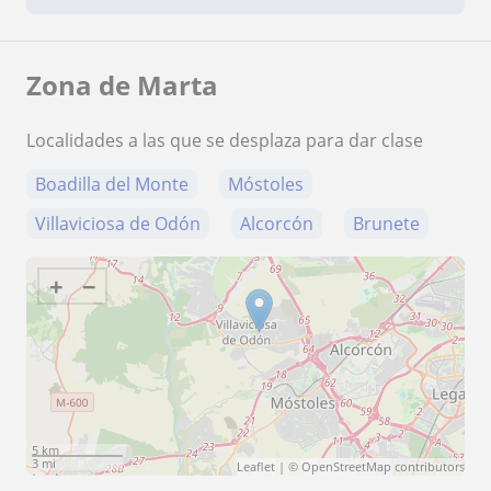
Zona de Marta
Localidades a las que se desplaza para dar clase
Boadilla del Monte
Móstoles
Villaviciosa de Odón
Alcorcón
Brunete
+
−
5 km
3 mi
Leaflet
| ©
OpenStreetMap
contributors