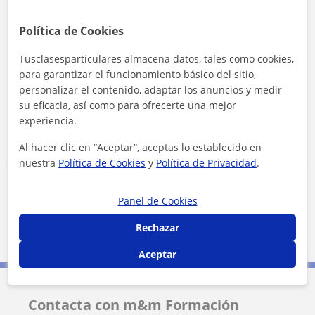
★
★
★
★
★
Leyre Amichis
Política de Cookies
L
Conozco dos más y esta es con mucha diferencia
Tusclasesparticulares almacena datos, tales como cookies,
la mejor. Atención personalizada con apoyo tanto
para garantizar el funcionamiento básico del sitio,
educativo como psicológico. Ayuda a la mejora de
resultados académicos y a la maduración
personalizar el contenido, adaptar los anuncios y medir
Ver más
personal.
su eficacia, así como para ofrecerte una mejor
experiencia.
Ver todas las valoraciones
Al hacer clic en “Aceptar”, aceptas lo establecido en
nuestra
Política de Cookies
y
Política de Privacidad
.
Reconocimientos
Panel de Cookies
Profesor verificado
Rechazar
m&m Formación Integral tiene el Perfil Verificado
Aceptar
Contacta con m&m Formación