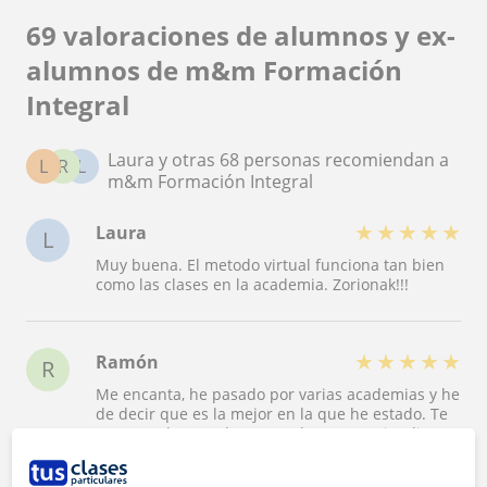
69 valoraciones de alumnos y ex-
alumnos de m&m Formación
Integral
Laura y otras 68 personas recomiendan a
L
R
L
m&m Formación Integral
★
★
★
★
★
Laura
L
Muy buena. El metodo virtual funciona tan bien
como las clases en la academia. Zorionak!!!
★
★
★
★
★
Ramón
R
Me encanta, he pasado por varias academias y he
de decir que es la mejor en la que he estado. Te
comprenden mucho como alumno y se implican
muchísimo en tu progreso.