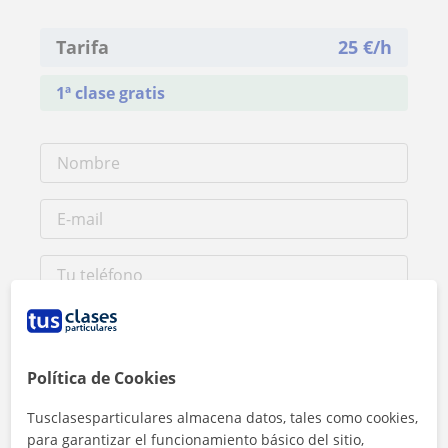
Tarifa
25
€/h
1ª clase gratis
Política de Cookies
Tusclasesparticulares almacena datos, tales como cookies,
para garantizar el funcionamiento básico del sitio,
Al hacer clic, aceptas nuestro
aviso legal
y de
privacidad