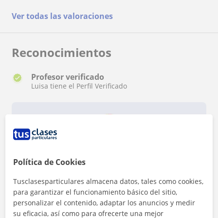
Ver todas las valoraciones
Reconocimientos
Profesor verificado
Luisa tiene el Perfil Verificado
Política de Cookies
¿Quieres saber más de Luisa?
Datos verificados
Tusclasesparticulares almacena datos, tales como cookies,
★
★
★
★
★
10 valoraciones
para garantizar el funcionamiento básico del sitio,
personalizar el contenido, adaptar los anuncios y medir
Ver perfil
su eficacia, así como para ofrecerte una mejor