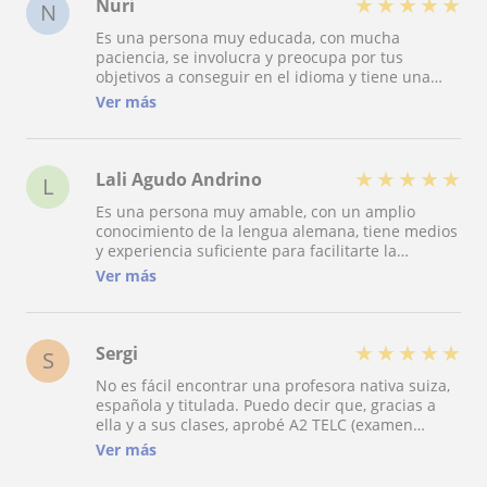
★
★
★
★
★
Nuri
N
Es una persona muy educada, con mucha
paciencia, se involucra y preocupa por tus
objetivos a conseguir en el idioma y tiene una
preparación y método de enseñanza para niños y
Ver más
adultos espectacular. La recomiendo 100x100.
Podría agotar los 700 caracteres restantes para
seguir diciendo cosas buenas y positivas de Luisa
?? Gracias Luisa, eres la mejor profesora para mis
★
★
★
★
★
Lali Agudo Andrino
L
hijos y para mí.
Es una persona muy amable, con un amplio
conocimiento de la lengua alemana, tiene medios
y experiencia suficiente para facilitarte la
comprensión y aprendizaje de un idioma tan
Ver más
complejo.
★
★
★
★
★
Sergi
S
No es fácil encontrar una profesora nativa suiza,
española y titulada. Puedo decir que, gracias a
ella y a sus clases, aprobé A2 TELC (examen
oficial). Se ha adaptado a mis necesidades y
Ver más
exigencias. ¡Estoy muy satisfecho de las clases
que recibido y mi valoración es de excelente!