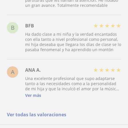
partituras que les llaman la atención. He notado
un gran avance. Totalmente recomendable
★
★
★
★
★
BFB
B
Ha dado clase a mi niña y la verdad encantados
con ella tanto a nivel profesional como personal,
mi hija deseaba que llegara los días de clase se lo
pasaba fenomenal y ha aprendido un montón
★
★
★
★
★
ANA A.
A
Una excelente profesional que supo adaptarse
tanto a las necesidades como a la personalidad
de mi hija y que la inculcó el amor por la música
y el valor de que la constancia en el aprendizaje
Ver más
da sus frutos. Clases amenas, divertidas, y con el
fondo académico perfecto para lograr el objetivo
de que mi hija supiera, de verdad, tocar el piano.
Ver todas las valoraciones