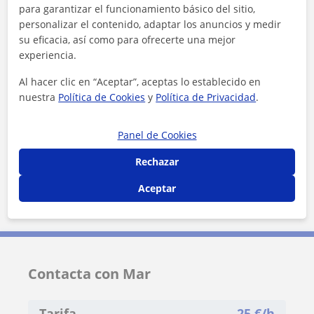
Localidades a las que se desplaza para dar clase
para garantizar el funcionamiento básico del sitio,
personalizar el contenido, adaptar los anuncios y medir
Madrid (Ciudad)
Pozuelo de Alarcón
su eficacia, así como para ofrecerte una mejor
Majadahonda
experiencia.
Al hacer clic en “Aceptar”, aceptas lo establecido en
+
−
nuestra
Política de Cookies
y
Política de Privacidad
.
Panel de Cookies
Rechazar
Aceptar
10 km
5 mi
Leaflet
| ©
OpenStreetMap
contributors
Contacta con Mar
Tarifa
25
€/h