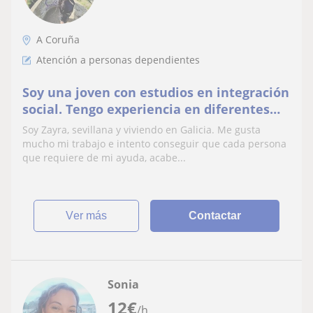
A Coruña
Atención a personas dependientes
Soy una joven con estudios en integración
social. Tengo experiencia en diferentes
ámbitos.
Soy Zayra, sevillana y viviendo en Galicia. Me gusta
mucho mi trabajo e intento conseguir que cada persona
que requiere de mi ayuda, acabe...
ver más
Contactar
Sonia
12
€
/h