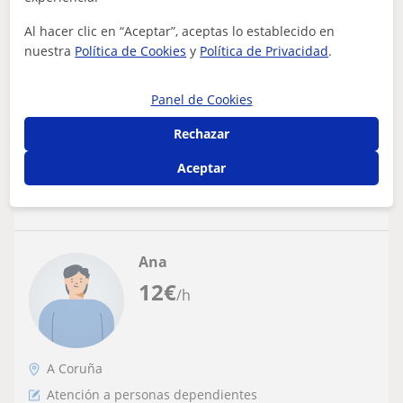
Técnico de apoyo especial. Primera clase
Al hacer clic en “Aceptar”, aceptas lo establecido en
gratuita
nuestra
Política de Cookies
y
Política de Privacidad
.
Mi nombre es Yoel, ofrezco mis servicios como profesor
de apoyo escolar para alumnos de Primaria y ESO. Lo
que me diferencia de un profesor...
Panel de Cookies
Rechazar
Aceptar
ver más
Contactar
Ana
12
€
/h
A Coruña
Atención a personas dependientes