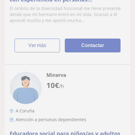
dependientes, con diversidad funcional.
El ámbito de la diversidad funcional me tiene presente
desde que mi hermano entró en mi vida. Gracias a él
aprendí mucho y me aportó mucha...
ver más
Contactar
Minerva
10
€
/h
A Coruña
Atención a personas dependientes
Educadora social para niños/as y adultos