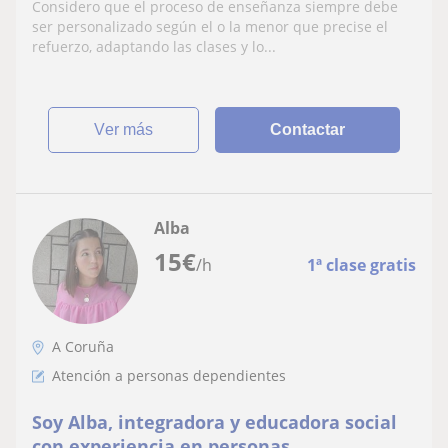
de dependencia
Considero que el proceso de enseñanza siempre debe
ser personalizado según el o la menor que precise el
refuerzo, adaptando las clases y lo...
ver más
Contactar
Alba
15
€
/h
1ª clase gratis
A Coruña
Atención a personas dependientes
Soy Alba, integradora y educadora social
con experiencia en personas