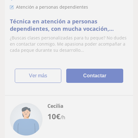
Atención a personas dependientes
Técnica en atención a personas
dependientes, con mucha vocación,
empatía y muchas ganas de ayudar a los
¿Buscas clases personalizadas para tu peque? No dudes
peques.
en contactar conmigo. Me apasiona poder acompañar a
cada peque durante su desarrollo...
ver más
Contactar
Cecilia
10
€
/h