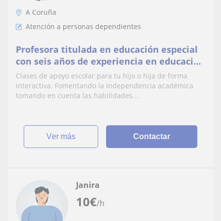
A Coruña
Atención a personas dependientes
Profesora titulada en educación especial
con seis años de experiencia en educación
infantil y primaria bilingüe
Clases de apoyo escolar para tu hijo o hija de forma
interactiva. Fomentando la independencia académica
tomando en cuenta las habilidades...
ver más
Contactar
Janira
10
€
/h