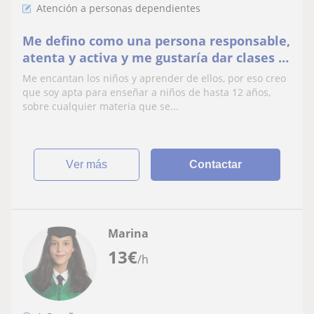
Atención a personas dependientes
Me defino como una persona responsable,
atenta y activa y me gustaría dar clases y
cuidar a niños.
Me encantan los niños y aprender de ellos, por eso creo
que soy apta para enseñar a niños de hasta 12 años,
sobre cualquier materia que se...
ver más
Contactar
Marina
13
€
/h