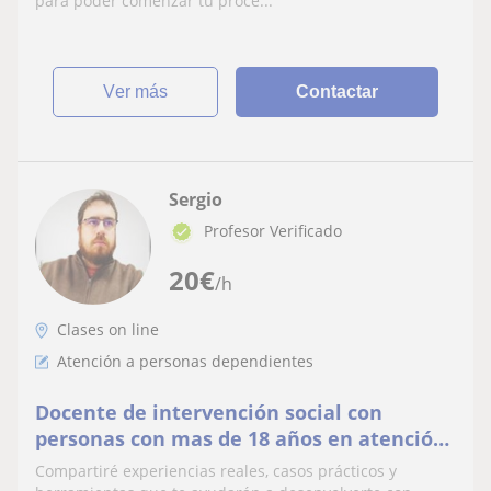
para poder comenzar tu proce...
ver más
Contactar
Sergio
Profesor Verificado
20
€
/h
Clases on line
Atención a personas dependientes
Docente de intervención social con
personas con mas de 18 años en atención
directa. Formación on line y adaptado a ti
Compartiré experiencias reales, casos prácticos y