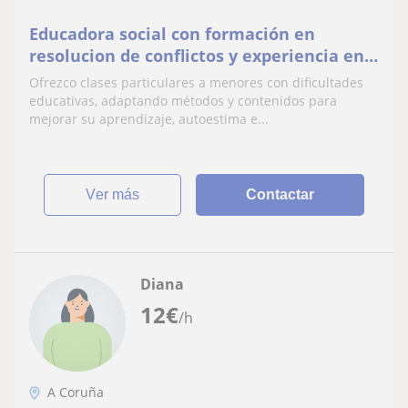
Educadora social con formación en
resolucion de conflictos y experiencia en
menores y discapacidad
Ofrezco clases particulares a menores con dificultades
educativas, adaptando métodos y contenidos para
mejorar su aprendizaje, autoestima e...
ver más
Contactar
Diana
12
€
/h
A Coruña