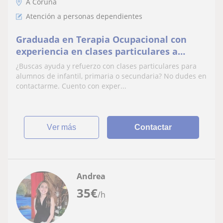
A Coruña
Atención a personas dependientes
Graduada en Terapia Ocupacional con
experiencia en clases particulares a
alumnos de Educación Primaria.
¿Buscas ayuda y refuerzo con clases particulares para
alumnos de infantil, primaria o secundaria? No dudes en
contactarme. Cuento con exper...
ver más
Contactar
Andrea
35
€
/h