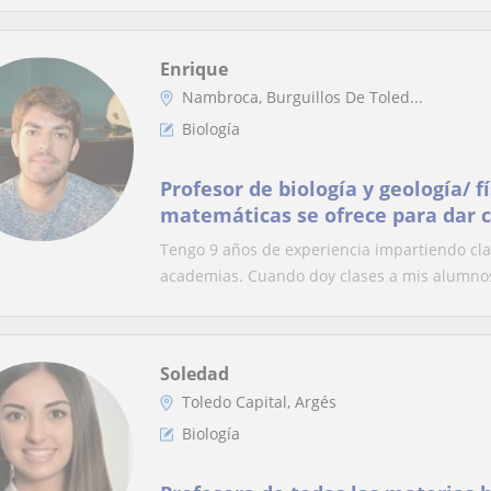
Enrique
Nambroca, Burguillos De Toled...
Biología
Profesor de biología y geología/ f
matemáticas se ofrece para dar cl
hasta segundo de bachillerato. T
Tengo 9 años de experiencia impartiendo clas
grados medios/superiores y grado
academias. Cuando doy clases a mis alumnos,
Soledad
Toledo Capital, Argés
Biología