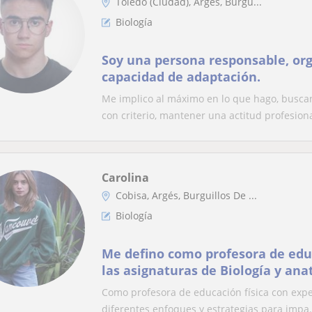
Toledo (Ciudad), Argés, Burgu...
Biología
Soy una persona responsable, or
capacidad de adaptación.
Me implico al máximo en lo que hago, busca
con criterio, mantener una actitud profesiona
Carolina
Cobisa, Argés, Burguillos De ...
Biología
Me defino como profesora de educ
las asignaturas de Biología y ana
edades. Formación y experiencia
Como profesora de educación física con exper
diferentes enfoques y estrategias para impa.