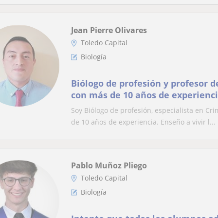
Jean Pierre Olivares
Toledo Capital
Biología
Biólogo de profesión y profesor d
con más de 10 años de experienci
pasión por las Ciencias con cada 
Soy Biólogo de profesión, especialista en Cr
estudiantes, aprendiendo Biolog
de 10 años de experiencia. Enseño a vivir l...
Pablo Muñoz Pliego
Toledo Capital
Biología