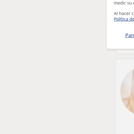
medir su 
Al hacer c
Política d
Pan