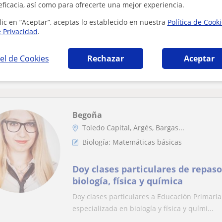
Biología
eficacia, así como para ofrecerte una mejor experiencia.
lic en “Aceptar”, aceptas lo establecido en nuestra
Política de Cook
Soy responsable, amable y sociabl
e Privacidad
.
biología
el de Cookies
Rechazar
Aceptar
Daré las clases de la manera más amena y se
que mi alumno aprenda de verdad sin frustra
Begoña
Toledo Capital, Argés, Bargas...
Biología: Matemáticas básicas
Doy clases particulares de repas
biología, física y química
Doy clases particulares a Educación Primaria
especializada en biología y física y quími...