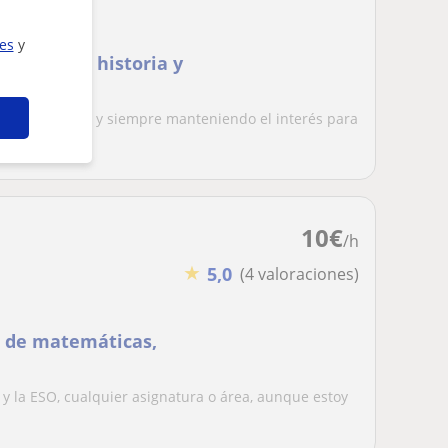
ies
y
e Lengua, historia y
ncilla posible y siempre manteniendo el interés para
...
10
€
/h
★
5,0
(4 valoraciones)
o de matemáticas,
 y la ESO, cualquier asignatura o área, aunque estoy