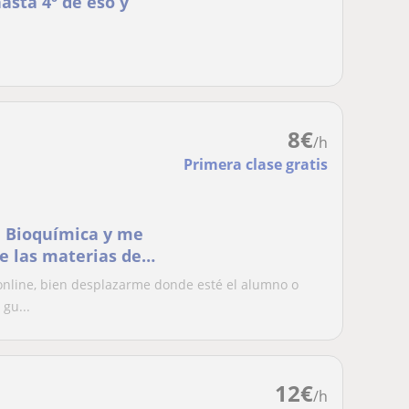
asta 4º de eso y
8
€
/h
Primera clase gratis
e Bioquímica y me
de las materias de
 online, bien desplazarme donde esté el alumno o
gu...
12
€
/h