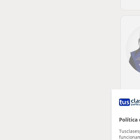
Política
Tusclases
funcionami