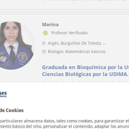
Marina
Profesor Verificado
Argés, Burguillos De Toledo, ...
Biología: Matemáticas básicas
Graduada en Bioquímica por la 
Ciencias Biológicas por la UDIMA
Biología, y Química e Inglés
Metodología individualizada. Antes de dar la
de los temas y ejercicios a tratar para p...
 de Cookies
Claudia
particulares almacena datos, tales como cookies, para garantizar el
Argés
ento básico del sitio, personalizar el contenido, adaptar los anunc