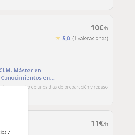
10
€
/h
★
5,0
(1 valoraciones)
UCLM. Máster en
. Conocimientos en
 clase, necesito de unos días de preparación y repaso
11
€
/h
ios y