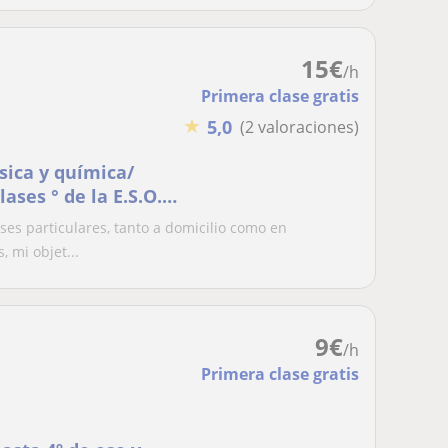
15
€
/h
Primera clase gratis
★
5,0
(2 valoraciones)
ísica y química/
ases ° de la E.S.O.
ambién doy clases a
es particulares, tanto a domicilio como en
s universitarios
 mi objet...
9
€
/h
Primera clase gratis