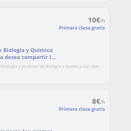
10
€
/h
Primera clase gratis
e Biología y Química
a desea compartir la
uno de sus
iminología y profesor de Biología y Química con más
ía y Química mediante
la resolución de problemas cotidianos. ¡Aprenderem
8
€
/h
Primera clase gratis