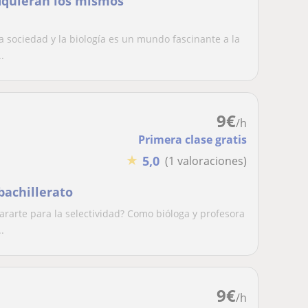
dquieran los mismos
 sociedad y la biología es un mundo fascinante a la
.
9
€
/h
Primera clase gratis
★
5,0
(1 valoraciones)
bachillerato
arte para la selectividad? Como bióloga y profesora
.
9
€
/h