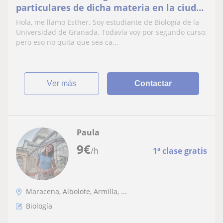
particulares de dicha materia en la ciudad
de Granada
Hola, me llamo Esther. Soy estudiante de Biología de la
Universidad de Granada. Todavía voy por segundo curso,
pero eso no quita que sea ca...
ver más
Contactar
Paula
9
€
/h
1ª clase gratis
Maracena, Albolote, Armilla, ...
Biología