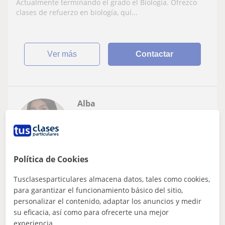
ingles, lengua castellana
Actualmente terminando el grado el Biología. Ofrezco
clases de refuerzo en biología, quí...
ver más
Contactar
Alba
10
€
/h
1ª clase gratis
Política de Cookies
Granada Capital
Biología
Tusclasesparticulares almacena datos, tales como cookies,
para garantizar el funcionamiento básico del sitio,
Profesora particular imparte clases a
personalizar el contenido, adaptar los anuncios y medir
niños de Primaria,ESO y Biología a
su eficacia, así como para ofrecerte una mejor
experiencia.
alumnos de Bachillerato