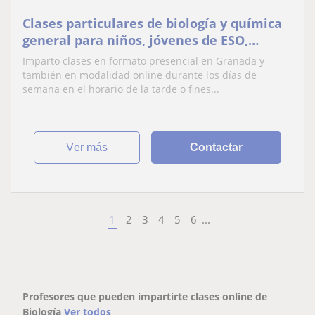
Clases particulares de biología y química
general para niños, jóvenes de ESO,
bachilleres y preuniversitarios
Imparto clases en formato presencial en Granada y
también en modalidad online durante los días de
semana en el horario de la tarde o fines...
ver más
Contactar
1
2
3
4
5
6
...
Profesores que pueden impartirte clases online de
Biología
Ver todos