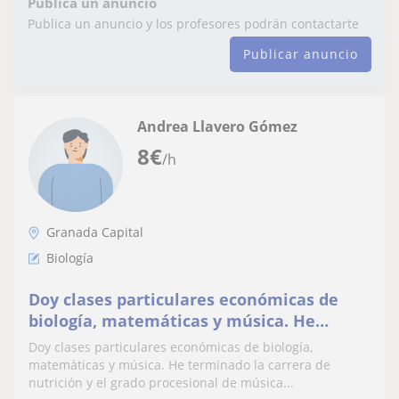
Publica un anuncio
Publica un anuncio y los profesores podrán contactarte
Publicar anuncio
Andrea Llavero Gómez
8
€
/h
Granada Capital
Biología
Doy clases particulares económicas de
biología, matemáticas y música. He
terminado la carrera de nutrición y el
Doy clases particulares económicas de biología,
grado procesional de música
matemáticas y música. He terminado la carrera de
nutrición y el grado procesional de música...