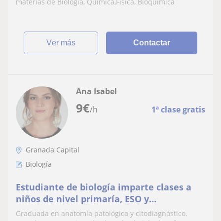
materias de Biología, Química,Física, Bioquímica
ver más
Contactar
Ana Isabel
9
€
/h
1ª clase gratis
Granada Capital
Biología
Estudiante de biología imparte clases a
niños de nivel primaría, ESO y
bachillerato. También materias como
Graduada en anatomía patológica y citodiagnóstico.