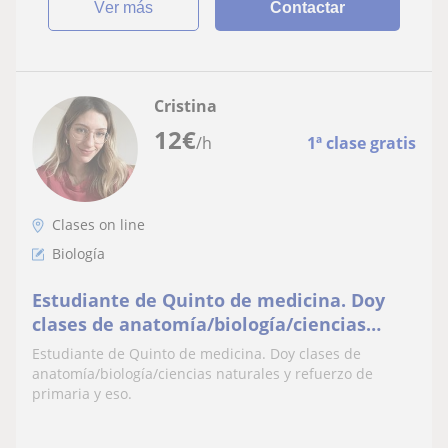
ver más
Contactar
Cristina
12
€
/h
1ª clase gratis
Clases on line
Biología
Estudiante de Quinto de medicina. Doy
clases de anatomía/biología/ciencias
naturales y refuerzo de primaria y eso
Estudiante de Quinto de medicina. Doy clases de
anatomía/biología/ciencias naturales y refuerzo de
primaria y eso.