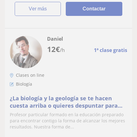
ver más
Contactar
Daniel
12
€
/h
1ª clase gratis
Clases on line
Biología
¿La biología y la geología se te hacen
cuesta arriba o quieres despuntar para
llegar preparado a la EBAU? Yo te ayudo
Profesor particular formado en la educación preparado
para encontrar contigo la forma de alcanzar los mejores
resultados. Nuestra forma de...