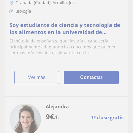
Granada (Ciudad), Armilla, Ju...
Biología
Soy estudiante de ciencia y tecnología de
los alimentos en la universidad de
granada, tengo ganas de enseñar a niños
El método de enseñanza que llevaría a cabo sería
y ayudarles!
principalmente adaptando los conceptos que pueden
ser más teóricos de la asignatura con la...
ver más
Contactar
Alejandra
9
€
/h
1ª clase gratis