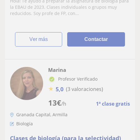
Hola! Te ayudo a preparar la asignatura de Biología para
la EBAU de 2023. Clases individuales o grupos muy
reducidos. Soy profe de FP, con...
ver más
Contactar
Marina
Profesor Verificado
★
5,0
(3 valoraciones)
13
€
/h
1ª clase gratis
Granada Capital, Armilla
Biología
Clases de biología (para la selectividad)