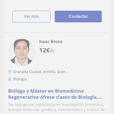
ver más
Contactar
Isaac Bruce
12
€
/h
Granada Ciudad, Armilla, Gran...
Biología
Biólogo y Máster en Biomedicina
Regenerativa ofrece clases de Biología,
Genética, Bioquímica y Biología Molecular
Soy biólogo con experiencia en investigación biomédica,
para estudiantes
biología molecular, genética, bioinformática y análisis de