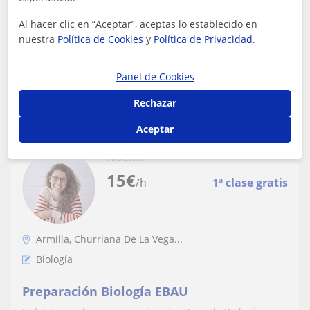
Estudiante de cuarto año de Medicina dispuesta a dar
particulares de cualquier materia a los más pequeños y
Al hacer clic en “Aceptar”, aceptas lo establecido en
biología a aquellos alumnos de...
nuestra
Política de Cookies
y
Política de Privacidad
.
Panel de Cookies
ver más
Contactar
Rechazar
Aceptar
Noemí
15
€
/h
1ª clase gratis
Armilla, Churriana De La Vega...
Biología
Preparación Biología EBAU