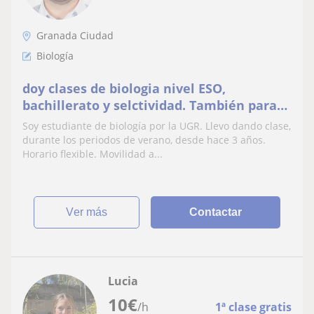
Granada Ciudad
Biología
doy clases de biologia nivel ESO,
bachillerato y selctividad. También para
primaria para la asignatura de ciencias
Soy estudiante de biología por la UGR. Llevo dando clase,
naturales
durante los periodos de verano, desde hace 3 años.
Horario flexible. Movilidad a...
ver más
Contactar
Lucia
10
€
/h
1ª clase gratis