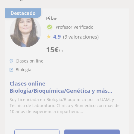
Destacado
Pilar
Profesor Verificado
★
4,9
(9 valoraciones)
15
€
/h
Clases on line
Biología
Clases online
Biología/Bioquímica/Genética y más
(tarde-noche)
Soy Licenciada en Biología/Bioquímica por la UAM, y
Técnico de Laboratorio Clínico y Biomédico con más de
10 años de experiencia impartiend...